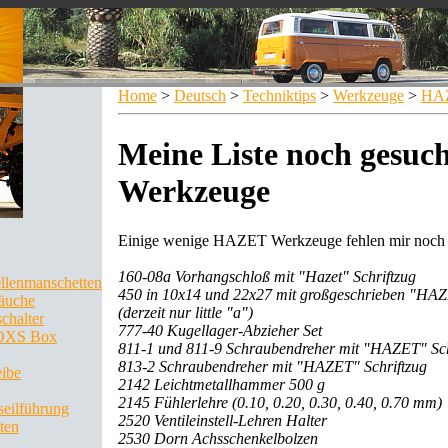
Home
>
Deutsch
>
Techniktips
>
Werkzeuge
>
HA
Meine Liste noch gesuch
Werkzeuge
Einige wenige HAZET Werkzeuge fehlen mir noch 
160-08a Vorhangschloß mit "Hazet" Schriftzug
llenmanschetten
450 in 10x14 und 22x27 mit großgeschrieben "HAZ
äuche
(derzeit nur little "a")
chalter
777-40 Kugellager-Abzieher Set
OXS Box
811-1 und 811-9 Schraubendreher mit "HAZET" Sch
813-2 Schraubendreher mit "HAZET" Schriftzug
ibe
2142 Leichtmetallhammer 500 g
2145 Fühlerlehre (0.10, 0.20, 0.30, 0.40, 0.70 mm)
eilführung
2520 Ventileinstell-Lehren Halter
ten
2530 Dorn Achsschenkelbolzen