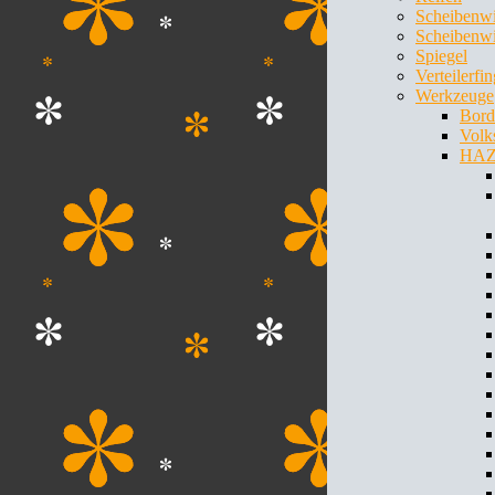
Scheibenw
Scheibenwi
Spiegel
Verteilerfin
Werkzeuge
Bord
Volk
HA