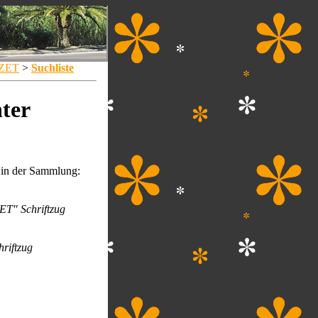
ZET
>
Suchliste
ter
in der Sammlung:
ET" Schriftzug
riftzug