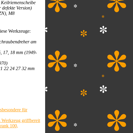
 Keilriemenscheibe
 defekte Version)
XZN), M8
diese Werkzeuge:
 Schraubendreher am
5, 17, 18 mm (1949-
970)
21 22 24 27 32 mm
sbesondere für
 Werkzeug griffbereit
rank 100,