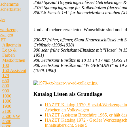
2560 Spezial-Doppelringschlüssel Getriebeträger &
ischerarme
2576 Sprengringzange für Kolbenbolzen (derzeit nur
scherblätter
8507-8 Einsatz 1/4" für Innenvielzahnschrauben (
ger
Und auf meiner erweiterten Wunschliste sind noch 
werkzeug
swagen
230-57 früher, offener, 6kant Knarrenschlüssel mit
ZET
Griffende (1930-1938)
Allgemein
900 sehr frühe Sechskant-Einsätze mit "Hazet" in 1
Logo &
1951)
Farben
900 Sechskant-Einsätze in 10 11 14 17 mm (1965-1
Maskottchen
900 Sechskant-Einsätze mit "W-GERMANY" in 19 
100
(1979-1990)
160 Assistent
179
650
800
900
Katalog Listen als Grundlage
1000
1800
HAZET Katalog 1970, Spezial-Werkzeuge in
1900
Arbeiten an Volkswagen
2100
HAZET Assistent Broschüre 1965, er hält das
2500 VW
HAZET Katalog 1972 - Großer Werkzeugsch
4500
Inhaltsübersicht, Seite 5
6000