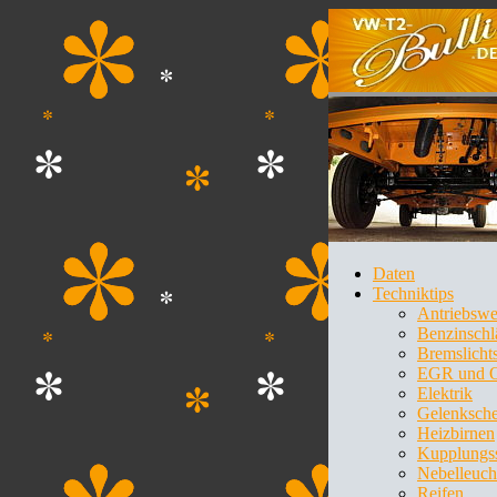
Daten
Techniktips
Antriebswe
Benzinschl
Bremslichts
EGR und 
Elektrik
Gelenksche
Heizbirnen
Kupplungss
Nebelleuch
Reifen