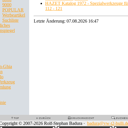
HAZET Katalog 1972 - Spezialwerkzeuge für
9000
112 - 121
POPULAR
Werbeartikel
Suchliste
Letzte Änderung: 07.08.2026 16:47
liches
spiegel
n-Ghia
an
lo
Werkzeug
mlung
inie
Copyright © 2007-2026 Rolf-Stephan Badura ·
badura@vw-t2-bulli.d