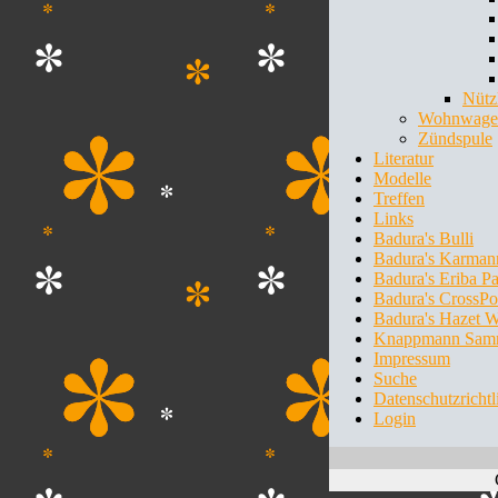
Nütz
Wohnwagen
Zündspule
Literatur
Modelle
Treffen
Links
Badura's Bulli
Badura's Karman
Badura's Eriba P
Badura's CrossPo
Badura's Hazet 
Knappmann Sam
Impressum
Suche
Datenschutzrichtl
Login