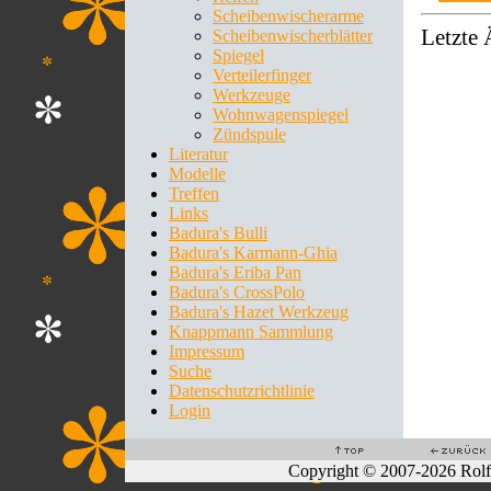
Scheibenwischerarme
Letzte
Scheibenwischerblätter
Spiegel
Verteilerfinger
Werkzeuge
Wohnwagenspiegel
Zündspule
Literatur
Modelle
Treffen
Links
Badura's Bulli
Badura's Karmann-Ghia
Badura's Eriba Pan
Badura's CrossPolo
Badura's Hazet Werkzeug
Knappmann Sammlung
Impressum
Suche
Datenschutzrichtlinie
Login
Copyright © 2007-2026 Rol