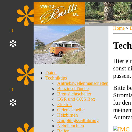
Home
>
D
Tech
Hier ei
sonst n
Daten
passen.
Techniktips
Antriebswellenmanschetten
Bitte b
Benzinschläuche
Bremslichtschalter
Stromla
EGR und OXS Box
für de
Elektrik
meinem 
Gelenkscheibe
Heizbirnen
Autorad
Kupplungsseilführung
Nebelleuchten
Reifen