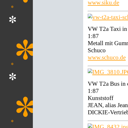
www.siku.de
VW T2a Taxi in
1:87
Metall mit Gum
Schuco
www.schuco.de
VW T2a Bus in 
1:87
Kunststoff
JEAN, alias Jean
DICKIE-Vertri