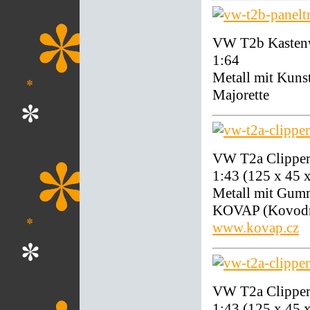
VW T2b Kastenw
1:64
Metall mit Kunst
Majorette
VW T2a Clipper
1:43 (125 x 45
Metall mit Gumm
KOVAP (Kovodru
www.kovap.cz
VW T2a Clipper 
1:43 (125 x 45