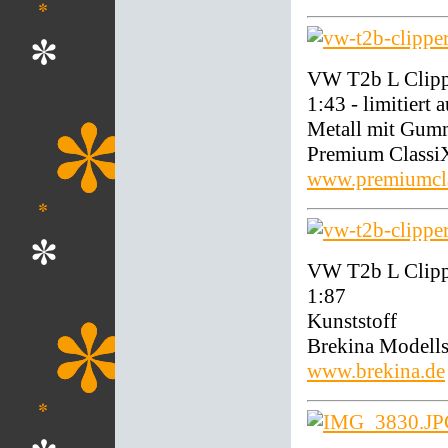
VW T2b L Clippe
1:43 - limitiert 
Metall mit Gum
Premium Class
www.premiumcla
VW T2b L Clipp
1:87
Kunststoff
Brekina Modell
www.brekina.de