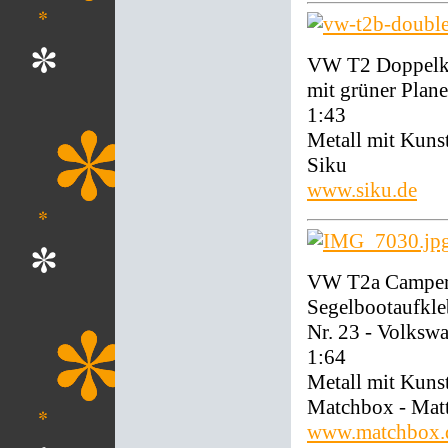
VW T2 Doppelka
mit grüner Plane
1:43
Metall mit Kunst
Siku
www.siku.de
VW T2a Camper 
Segelbootaufkle
Nr. 23 - Volks
1:64
Metall mit Kunst
Matchbox - Mat
www.matchbox.