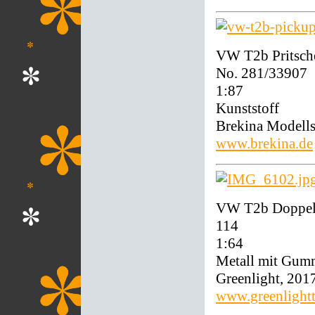
VW T2b Pritsche
No. 281/33907
1:87
Kunststoff
Brekina Modell
www.brekina.de
VW T2b Doppelka
114
1:64
Metall mit Gum
Greenlight, 201
www.greenlight