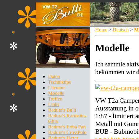
Home
>
Deutsch
>
Mo
Modelle
Ich sammle aktiv
bekommen wir do
Daten
Techniktips
Literatur
Modelle
Treffen
VW T2a Camper 
Links
Ausstattung in 
Badura's Bulli
1:87 - limitiert
Badura's Karmann-
Ghia
Metall mit Gum
Badura's Eriba Pan
BUB - Bubmobi
Badura's CrossPolo
Badura's Hazet