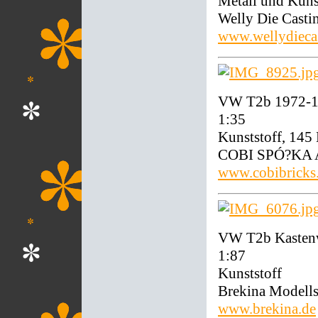
Metall und Kuns
Welly Die Casti
www.wellydieca
VW T2b 1972-19
1:35
Kunststoff, 145
COBI SPÓ?KA 
www.cobibricks
VW T2b Kastenw
1:87
Kunststoff
Brekina Modell
www.brekina.de