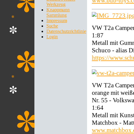
www.bub-toys.
Werkzeug
Knappmann
Sammlung
Impressum
Suche
VW T2a Camper 
Datenschutzrichtlinie
1:87
Login
Metall mit Gum
Schuco - alias 
https://www.sch
VW T2a Camper 
orange mit weiß
Nr. 55 - Volksw
1:64
Metall mit Kunst
Matchbox - Mat
www.matchbox.