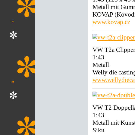
Metall mit Gum
KOVAP (Kovodru
www.kovap.cz
VW T2a Clipper
1:43
Metall
Welly die casti
www.wellydieca
VW T2 Doppelka
1:43
Metall mit Kunst
Siku