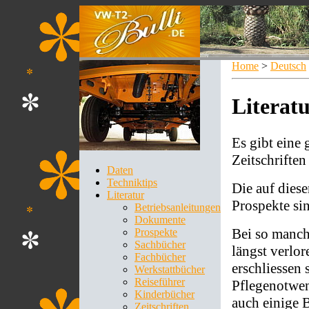
Home
>
Deutsch
Literat
Es gibt eine
Zeitschrifte
Daten
Techniktips
Die auf diese
Literatur
Prospekte si
Betriebsanleitungen
Dokumente
Bei so manch
Prospekte
Sachbücher
längst verlo
Fachbücher
erschliessen 
Werkstattbücher
Reiseführer
Pflegenotwend
Kinderbücher
auch einige B
Zeitschriften