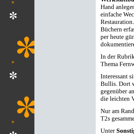
Hand anlegen
einfache Wec
Restauration.
Büchern erfa
per heute gün
dokumentier
In der Rubri
Thema Fernwe
Interessant 
Bullis. Dort
gegenüber an
die leichten 
Nur am Rande
T2s gesammelt
Unter
Sonsti