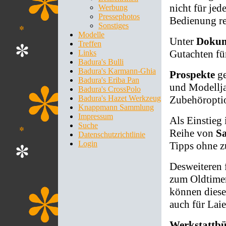
nicht für jed
Werbung
Pressephotos
Bedienung re
Sonstiges
Modelle
Unter
Dokum
Treffen
Gutachten f
Links
Badura's Bulli
Badura's Karmann-Ghia
Prospekte
ge
Badura's Eriba Pan
und Modellja
Badura's CrossPolo
Zubehöropti
Badura's Hazet Werkzeug
Knappmann Sammlung
Impressum
Als Einstieg 
Suche
Reihe von
S
Datenschutzrichtlinie
Login
Tipps ohne zu
Desweiteren f
zum Oldtimer
können diese
auch für Lai
Werkstattb