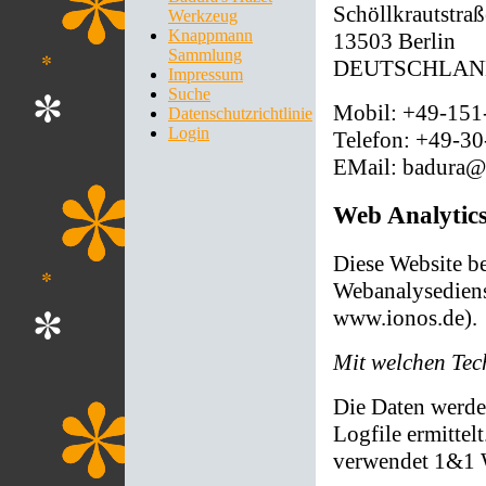
Schöllkrautstraß
Werkzeug
Knappmann
13503 Berlin
Sammlung
DEUTSCHLAN
Impressum
Suche
Mobil: +49-15
Datenschutzrichtlinie
Login
Telefon: +49-3
EMail: badura@v
Web Analytic
Diese Website b
Webanalysedien
www.ionos.de).
Mit welchen Tec
Die Daten werde
Logfile ermitte
verwendet 1&1 