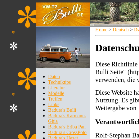
Home
>
Deutsch
>
Da
Datenschut
Diese Richtlinie
Bulli Seite" (ht
Daten
verwenden, die 
Techniktips
Literatur
Diese Website h
Modelle
Treffen
Nutzung. Es gib
Links
Weitergabe von 
Badura's Bulli
Badura's Karmann-
Verantwortlic
Ghia
Badura's Eriba Pan
Badura's CrossPolo
Rolf-Stephan B
Badura's Hazet