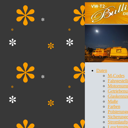
Daten
M-Codes
Fahrgeste
Motornum
Getrieben
Glaskennz
Maße
Farben
Polsterung
Sicherung
Stromlaufp
Leuchtmitt