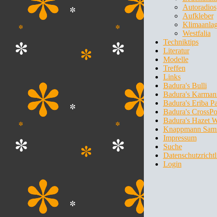
Autoradios
Aufkleber
Klimaanla
Westfalia
Techniktips
Literatur
Modelle
Treffen
Links
Badura's Bulli
Badura's Karman
Badura's Eriba P
Badura's CrossPo
Badura's Hazet 
Knappmann Sam
Impressum
Suche
Datenschutzrichtl
Login