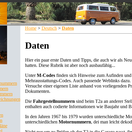
Home
>
Deutsch
>
Daten
Daten
Hier ein paar erste Daten und Tipps, die auch wir als Neu
hatten. Diese Rubrik ist aber noch ausbaufähig...
Unter
M-Codes
finden sich Hinweise zum Aufinden und
Mehrausstattungs-Codes. Auch passende Weblinks dazu. 
llnummern
Versuche einer eigenen Liste anhand von vorliegenden P
mern
Dokumenten.
ummern
eichnungen
Die
Fahrgestellnummern
sind beim T2a an anderer Stell
enthalten auch codierte Informationen wie Baujahr und B
en
In den Jahren 1967 bis 1979 wurden unterschiedliche Mo
en
unterschiedlichen
Motornummern
, dei man leicht dekod
läne
el
Nicht nur um zu Prüfen ob der T2 in die Garage passt, fin