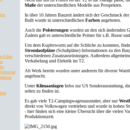
Maße
der unterschiedlichen Modelle aus Prospekten.
gen
In über 10 Jahren Bauzeit ändert sich der Geschmack der
Bulli wurde in unterschiedlichen
Farben
angeboten.
Auch die
Polsterungen
wurden an den sich ändernden G
Zudem gab es unterschiedliche Polster für z.B. Busse un
Um dem Kupferwurm auf die Schliche zu kommen, finden
Stromlaufpläne
(Schaltpläne) Informationen zu den Bau
verschiedenen Zusatzausrüstungen. Außerdem allgemeine
n-Ghia
Verkabelung und Elektrik im T2.
an
lo
Ab Werk bereits wurden unter anderem für diverse Warn
Werkzeug
angebracht.
mlung
Unter
Klimaanlagen
Infos zur US Sonderausstattung, di
selten zu finden ist.
inie
Es gab viele T2-Campingwagenausstatter, aber nur
Westf
direkt von Volkswagen vertrieben und wurde in hohen St
- hier finden sich eine kleine Übersicht über die vielen V
Produktionszeit.