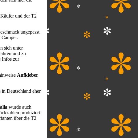
 Käufer und der T2
eschmack angepasst.
d Camper.
 sich unter
jahren und zu
 Infos zur
hinweise
Aufkleber
e in Deutschland eher
alia
wurde auch
ückzahlen produziert
arianten über die T2