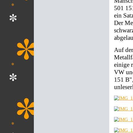
Mansche
501 151
ein Sat
Der Met
schwarz
abgelau
Auf der
Metallf
einige 
VW und
151 B",
unleser