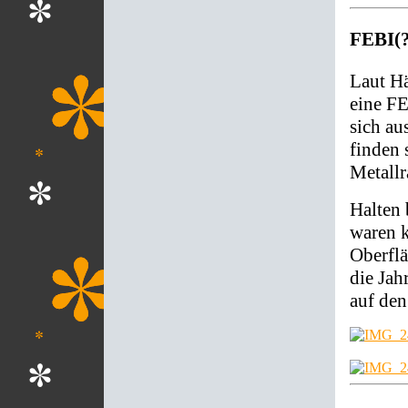
FEBI(?
Laut Hä
eine FE
sich au
finden 
Metallr
Halten 
waren k
Oberflä
die Jah
auf den