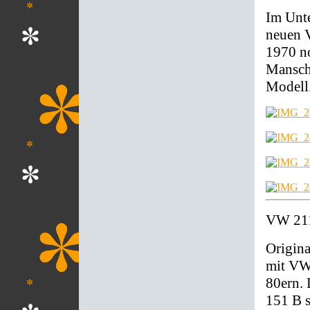
Im Unte
neuen 
1970 no
Mansch
Modell
VW 211
Origin
mit VW
80ern.
151 B s