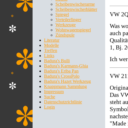
Scheibenwischerarme
Scheibenwischerblätter
VW 2Q0
Spiegel
Verteilerfinger
Werkzeuge
Was wo
Wohnwagenspiegel
auch pa
Zündspule
Qualitä
Literatur
Modelle
1, Bj. 
Treffen
Links
Ich wer
Badura's Bulli
Badura's Karmann-Ghia
Badura's Eriba Pan
VW 211
Badura's CrossPolo
Badura's Hazet Werkzeug
Knappmann Sammlung
Origin
Impressum
Das VW
Suche
steht a
Datenschutzrichtlinie
Login
Symbol
nachste
"Made 