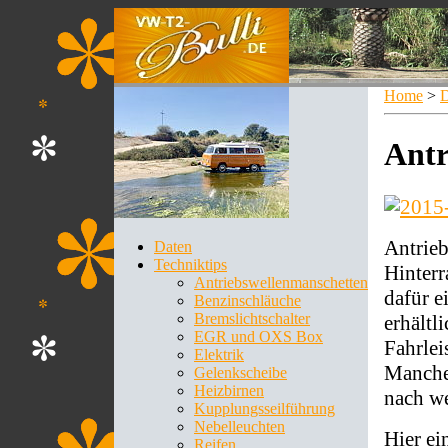
Home
>
D
Antr
Antrieb
Daten
Techniktips
Hinter
Antriebswellenmanschetten
dafür e
Benzinschläuche
Bremslichtschalter
erhältl
EGR und OXS Box
Fahrle
Elektrik
Manche
Gelenkscheibe
Heizbirnen
nach we
Kupplungsseilführung
Nebelleuchten
Hier ei
Reifen