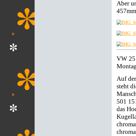
Aber un
457mm 
VW 251
Montage
Auf de
steht d
Mansche
501 151
das Hoc
Kugella
chromat
chromat