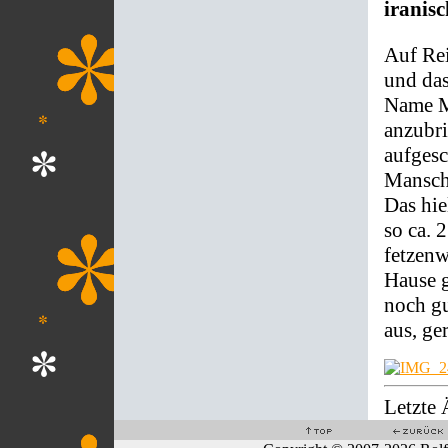
iranis
Auf Rei
und das
Name M
anzubri
aufges
Mansche
Das hie
so ca. 
fetzenw
Hause g
noch gu
aus, ge
Letzte