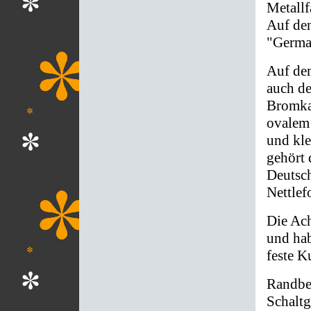
Metallf
Auf de
"Germa
Auf de
auch d
Bromka
ovalem
und kl
gehört
Deutsc
Nettlef
Die Ach
und hab
feste K
Randbe
Schaltg