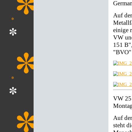
German
Auf der
Metallf
einige 
VW und
151 B",
"BVO" 
VW 251
Montag
Auf de
steht d