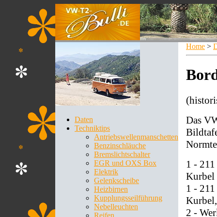
Home
>
D
Bor
(histor
Das VW 
Daten
Techniktips
Bildtaf
Antriebswellenmanschetten
Normte
Benzinschläuche
Bremslichtschalter
1 - 211
EGR und OXS Box
Elektrik
Kurbel
Gelenkscheibe
1 - 211
Heizbirnen
Kupplungsseilführung
Kurbel,
Nebelleuchten
2 - We
Reifen