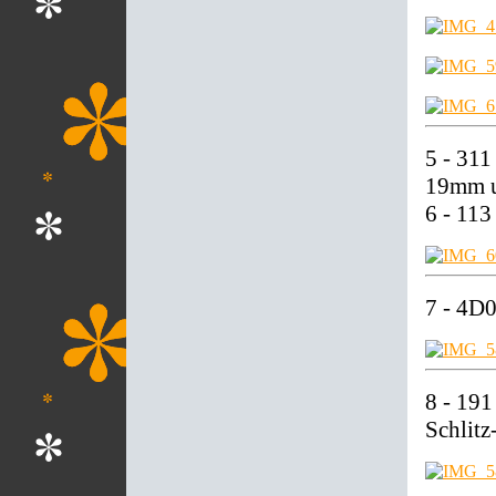
5 - 311
19mm u
6 - 113
7 - 4D
8 - 191
Schlitz