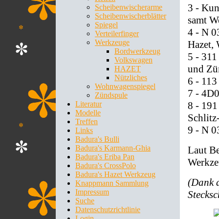
3 - Kun
Scheibenwischerarme
Scheibenwischerblätter
samt W
Spiegel
4 - N 
Verteilerfinger
Werkzeuge
Hazet, 
Bordwerkzeug
5 - 311
Volkswagen
und Zü
HAZET
Nützliches
6 - 113
Wohnwagenspiegel
7 - 4D
Zündspule
8 - 191
Literatur
Modelle
Schlitz
Treffen
9 - N 
Links
Badura's Bulli
Badura's Karmann-Ghia
Laut Be
Badura's Eriba Pan
Werkzeu
Badura's CrossPolo
Badura's Hazet Werkzeug
(Dank 
Knappmann Sammlung
Impressum
Stecksc
Suche
Datenschutzrichtlinie
Login