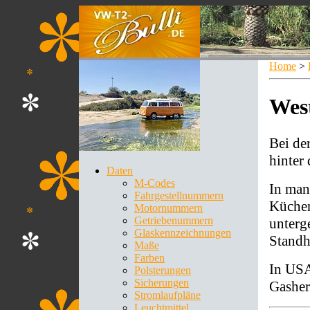
Home
>
West
Bei de
hinter
Daten
M-Codes
In man
Fahrgestellnummern
Küchen
Motornummern
Getriebenummern
unterg
Glaskennzeichnungen
Standh
Maße
Farben
In USA
Polsterungen
Sicherungen
Gasher
Stromlaufpläne
Leuchtmittel