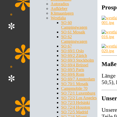
Autoradios
Prosp
Aufkleber
Klimaanlagen
Westfalia
SO 60
Campingwagen
SO 61 Mosaik
SO 62
Campingwagen
SO 67
SO 69/1 Oslo
SO 69/2 Zürich
SO 69/3 Stockholm
Maße
SO 69/4 Brüssel
SO 69/5 Paris
SO 69/6 Rom
Länge 
SO 69/7 Amsterdam
50,5),
SO 70/1 Mosaik
Campmobile 70
SO 72/1 Luxemburg
Unser
SO 72/2 Los Angeles
SO 72/3 Helsinki
SO 72/4 Houston
Unsere
SO 72/5 Madrid
Teile 
SO 72/6 Miami