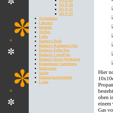
SO P-28
SO P-30
SO P-31
SO P-35
Techniktips
Literatur
Modelle
Treffen
Links
Badura's Bulli
Badura's Karmann-Ghia
Badura's Eriba Pan
Badura's CrossPolo
Badura's Hazet Werkzeug
Knappmann Sammlung
Impressum
Hier n
Suche
Datenschutzrichtlinie
10x10c
Login
Propan
besteh
oben i
einem 
Gas vo