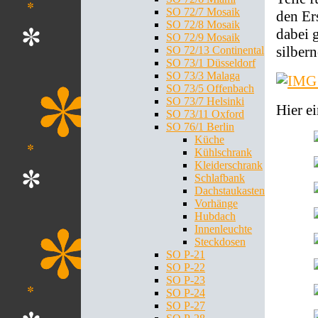
SO 72/7 Mosaik
den Er
SO 72/8 Mosaik
dabei 
SO 72/9 Mosaik
silber
SO 72/13 Continental
SO 73/1 Düsseldorf
SO 73/3 Malaga
SO 73/5 Offenbach
SO 73/7 Helsinki
Hier e
SO 73/11 Oxford
SO 76/1 Berlin
Küche
Kühlschrank
Kleiderschrank
Schlafbank
Dachstaukasten
Vorhänge
Hubdach
Innenleuchte
Steckdosen
SO P-21
SO P-22
SO P-23
SO P-24
SO P-27