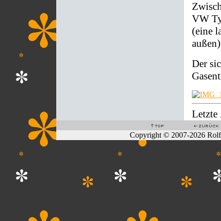
Zwisch
VW Typ
(eine 
außen)
Der si
Gasent
Letzte
Copyright © 2007-2026 Rol