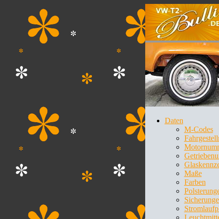
Daten
M-Codes
Fahrgeste
Motornum
Getrieben
Glaskennz
Maße
Farben
Polsterung
Sicherung
Stromlaufp
Leuchtmitt