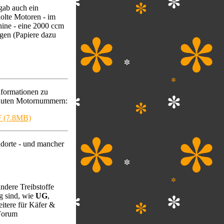
gab auch ein
lte Motoren - im
ine - eine 2000 ccm
gen (Papiere dazu
formationen zu
auten Motornummern:
F (7.8MB)
dorte - und mancher
ndere Treibstoffe
g sind, wie
UG
,
itere für Käfer &
 Forum