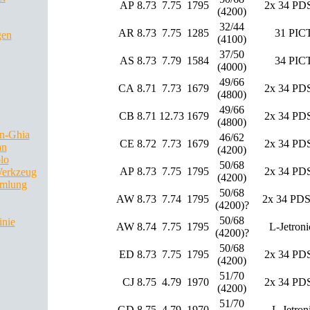
AP
8.73
7.75
1795
2x 34 PD
(4200)
32/44
AR
8.73
7.75
1285
31 PIC
gen
(4100)
37/50
AS
8.73
7.79
1584
34 PIC
(4000)
49/66
CA
8.71
7.73
1679
2x 34 PD
(4800)
49/66
CB
8.71
12.73
1679
2x 34 PD
(4800)
n-Ghia
46/62
CE
8.72
7.73
1679
2x 34 PD
an
(4200)
lo
50/68
AP
8.73
7.75
1795
2x 34 PD
Werkzeug
(4200)
mlung
50/68
AW
8.73
7.74
1795
2x 34 PDS
(4200)?
50/68
inie
AW
8.74
7.75
1795
L-Jetroni
(4200)?
50/68
ED
8.73
7.75
1795
2x 34 PD
(4200)
51/70
CJ
8.75
4.79
1970
2x 34 PD
(4200)
51/70
GD
8.75
4.79
1970
L-Jetron