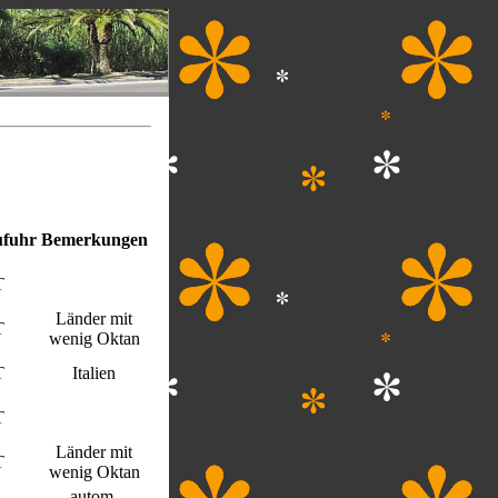
ufuhr
Bemerkungen
T
Länder mit
T
wenig Oktan
T
Italien
T
Länder mit
T
wenig Oktan
autom.