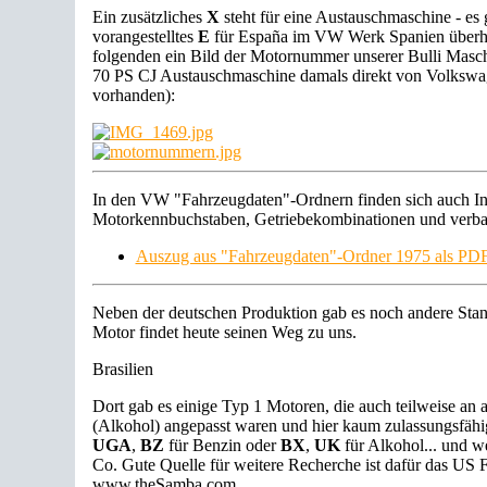
Ein zusätzliches
X
steht für eine Austauschmaschine - es 
vorangestelltes
E
für España im VW Werk Spanien überho
folgenden ein Bild der Motornummer unserer Bulli Masch
70 PS CJ Austauschmaschine damals direkt von Volkswa
vorhanden):
In den VW "Fahrzeugdaten"-Ordnern finden sich auch In
Motorkennbuchstaben, Getriebekombinationen und verb
Auszug aus "Fahrzeugdaten"-Ordner 1975 als PD
Neben der deutschen Produktion gab es noch andere Stan
Motor findet heute seinen Weg zu uns.
Brasilien
Dort gab es einige Typ 1 Motoren, die auch teilweise an a
(Alkohol) angepasst waren und hier kaum zulassungsfähi
UGA
,
BZ
für Benzin oder
BX
,
UK
für Alkohol... und we
Co. Gute Quelle für weitere Recherche ist dafür das US
www.theSamba.com.