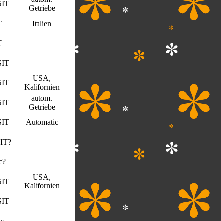
SIT
Getriebe
T
Italien
T
SIT
USA,
SIT
Kalifornien
autom.
SIT
Getriebe
SIT
Automatic
IT?
c?
USA,
SIT
Kalifornien
SIT
ic