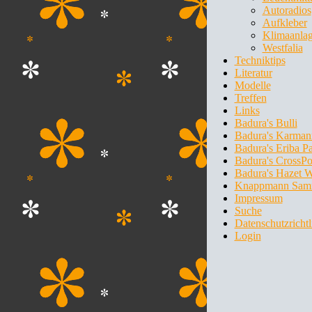
Autoradios
Aufkleber
Klimaanla
Westfalia
Techniktips
Literatur
Modelle
Treffen
Links
Badura's Bulli
Badura's Karman
Badura's Eriba P
Badura's CrossPo
Badura's Hazet 
Knappmann Sam
Impressum
Suche
Datenschutzrichtl
Login