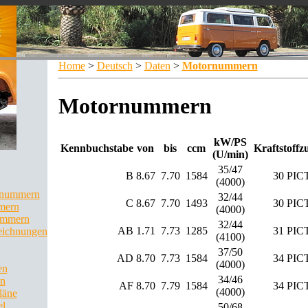
Home
>
Deutsch
>
Daten
>
Motornummern
Motornummern
kW/PS
Kennbuchstabe
von
bis
ccm
Kraftstoffz
(U/min)
35/47
B
8.67
7.70
1584
30 PIC
(4000)
llnummern
32/44
C
8.67
7.70
1493
30 PIC
mern
(4000)
ummern
32/44
AB
1.71
7.73
1285
31 PIC
eichnungen
(4100)
37/50
AD
8.70
7.73
1584
34 PIC
(4000)
en
34/46
en
AF
8.70
7.79
1584
34 PIC
(4000)
läne
el
50/68