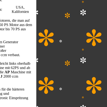
USA,
ic
Kalifornien
otoren, die man auf
 50 PS Motor aus dem
tor bis 70 PS aus
em Generator
ner
oßer
 ccm verbaut.
icht links oberhalb
ine mit 62PS und ab
die
AP
Maschine mit
J
2000 ccm
für die härteren
ng und
tronic Einspritzung