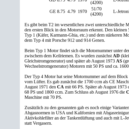
(4200)
51/70
GE
8.75
4.79
1970
L-Jetron
(4200)
Es gibt beim T2 im wesentlichen zwei unterschiedliche M
den ersten Blick in den Motorraum erkennt. Den kleinen
Typ 1 (Käfer, Karmann-Ghia, etc.) und dem stärkeren Mo
dem Typ 4 mit Porsche 912 und 914 Genen.
Beim Typ 1 Motor findet sich die Motornummer unter d
zwischem dem Keilriemen. Es wurden zunächst
AD
(klei
Gleichstromgenerator) und später ab August 1973
AS
(gr
Wechselstromgenerator) Motoren mit 50 PS und ca. 1600
Der Typ 4 Motor hat seine Motornummer auf dem Block le
vom Lüfter. Es gab zunächst die 1700 ccm als CE Masch
August 1971 den
CA
mit 66 PS. Später ab August 1973 
68 PS und 1800 ccm. Zum Schluss ab August 1976 die
C
Maschine mit 70 PS.
Zusätzlich zu den genannten gab es noch einige Varianten 
Abgasnormen in USA und Kalifornien mit Abgasreinigu
Aktivkohlefilter an der Tankentlüftung und auch mit L-Je
statt Vergasern.