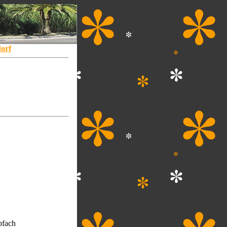
orf
bfach