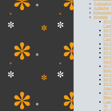
Autoradios
Aufkleber
Klimaanla
Westfalia
SO 
Cam
SO 6
SO 
Cam
SO 
SO 6
SO 6
SO 6
Stoc
SO 6
Brüs
SO 6
SO 
SO 6
Ams
SO 7
Mosa
Cam
70
SO 7