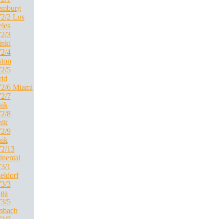
emburg
2/2 Los
les
2/3
inki
2/4
ton
2/5
id
2/6 Miami
2/7
ik
2/8
ik
2/9
ik
2/13
inental
3/1
eldorf
3/3
ga
3/5
nbach