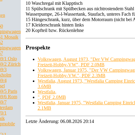
10 Waschregal mit Klapptisch
11 Spülschrank mit Spülbecken aus nichtrostendem Stahl
Wasserpumpe, 26-l-Wassertank, Staufach, unteres Fach fü
gen
15 Hängeschrank, kurz, über dem Motorraum (nicht bei A
17 Kleiderschrank hinten links
60
20 Kopfteil bzw. Rückenlehne
pingwagen
1 Mosaik
62
Prospekte
pingwagen
67
9/1 Oslo
Volkswagen, August 1973, "Der VW Campingwage
9/2 Zürich
Freizeit-Hobby-VW", PDF 2.0MB
9/3
Volkswagen, Januar 1975, "Der VW Campingwagen
kholm
Freizeit-Hobby-VW.", PDF 2.3MB
9/4
Westfalia, August 1973, "Westfalia Camping Einr
sel
3.6MB
9/5 Paris
Westfalia,
69/6 Rom
", PDF 2.0MB
9/7
Westfalia, Januar 1975, "Westfalia Camping Einri
terdam
2.1MB
0/1
ik
Letzte Änderung: 06.08.2026 20:14
pmobile
2/1