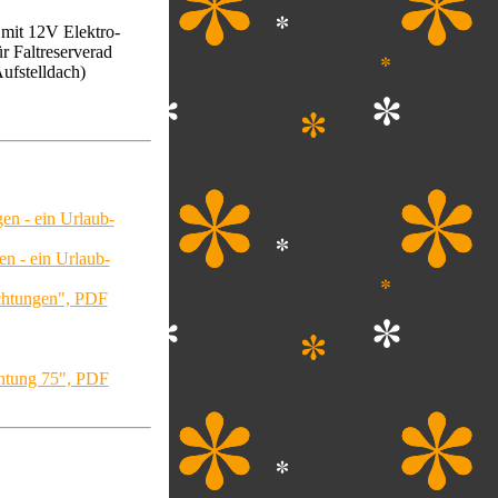
 mit 12V Elektro-
r Faltreserverad
ufstelldach)
n - ein Urlaub-
 - ein Urlaub-
ichtungen", PDF
chtung 75", PDF