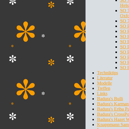
SO 7
Hels
SO 7
Oxfo
SO 7
SO P
SO P
SO P
SO P
SO P
SO P
SO P
SO P
SO P
Techniktips
Literatur
Modelle
Treffen
Links
Badura's Bulli
Badura's Karman
Badura's Eriba P
Badura's CrossPo
Badura's Hazet 
Knappmann Sam