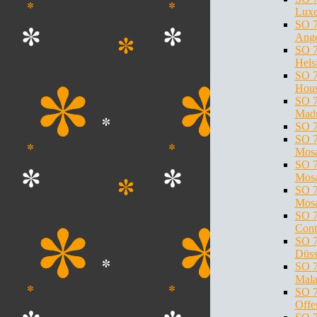
Lux
SO 7
Ange
SO 7
Hels
SO 7
Hous
SO 7
Madr
SO 7
SO 7
Mosa
SO 7
Mosa
SO 7
Mosa
SO 7
Cont
SO 7
Düss
SO 7
Mala
SO 7
Offe