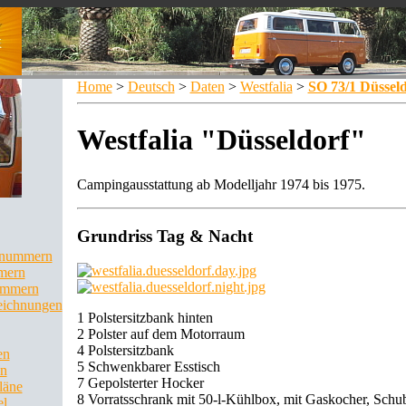
Home
>
Deutsch
>
Daten
>
Westfalia
>
SO 73/1 Düsseld
Westfalia "Düsseldorf"
Campingausstattung ab Modelljahr 1974 bis 1975.
Grundriss Tag & Nacht
llnummern
mern
ummern
eichnungen
1 Polstersitzbank hinten
2 Polster auf dem Motorraum
4 Polstersitzbank
en
5 Schwenkbarer Esstisch
en
7 Gepolsterter Hocker
läne
8 Vorratsschrank mit 50-l-Kühlbox, mit Gaskocher, Schu
el