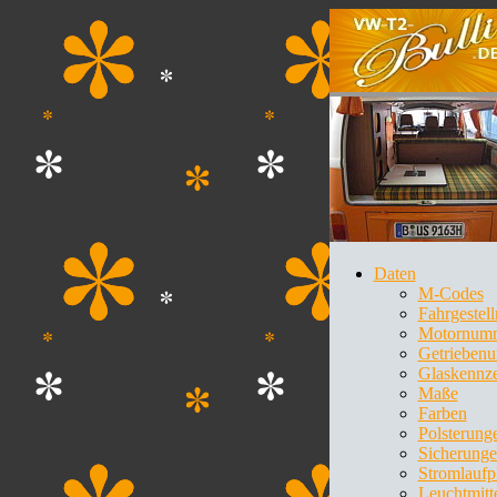
Daten
M-Codes
Fahrgeste
Motornum
Getrieben
Glaskennz
Maße
Farben
Polsterung
Sicherung
Stromlaufp
Leuchtmitt