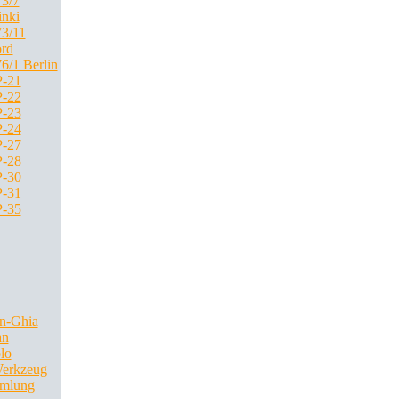
3/7
inki
3/11
rd
6/1 Berlin
-21
-22
-23
-24
-27
-28
-30
-31
-35
n-Ghia
an
lo
Werkzeug
mlung