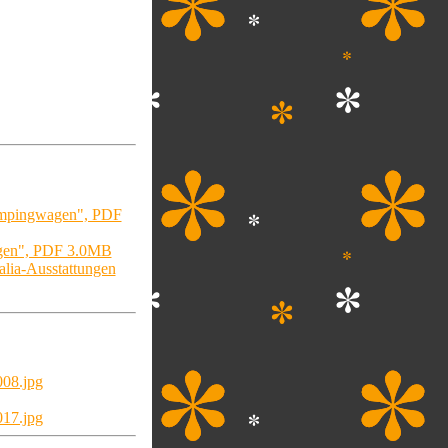
ampingwagen", PDF
gen", PDF 3.0MB
alia-Ausstattungen