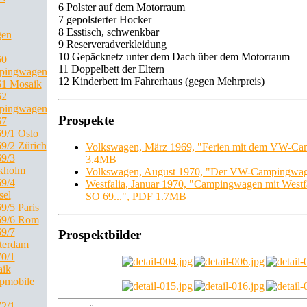
6 Polster auf dem Motorraum
7 gepolsterter Hocker
8 Esstisch, schwenkbar
gen
9 Reserveradverkleidung
10 Gepäcknetz unter dem Dach über dem Motorraum
60
11 Doppelbett der Eltern
pingwagen
12 Kinderbett im Fahrerhaus (gegen Mehrpreis)
1 Mosaik
62
pingwagen
Prospekte
67
9/1 Oslo
9/2 Zürich
Volkswagen, März 1969, "Ferien mit dem VW-C
9/3
3.4MB
kholm
Volkswagen, August 1970, "Der VW-Campingwa
9/4
Westfalia, Januar 1970, "Campingwagen mit Westf
sel
SO 69...", PDF 1.7MB
9/5 Paris
69/6 Rom
9/7
Prospektbilder
terdam
0/1
ik
pmobile
2/1