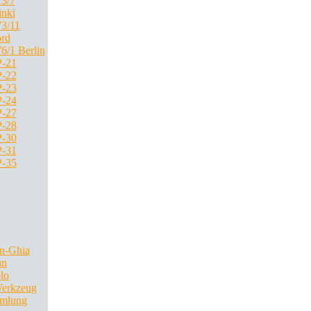
3/7
inki
3/11
rd
6/1 Berlin
-21
-22
-23
-24
-27
-28
-30
-31
-35
n-Ghia
an
lo
Werkzeug
mlung