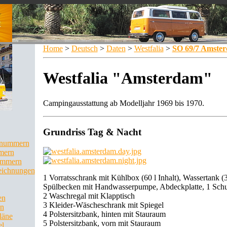
Home
>
Deutsch
>
Daten
>
Westfalia
>
SO 69/7 Amste
Westfalia "Amsterdam"
Campingausstattung ab Modelljahr 1969 bis 1970.
Grundriss Tag & Nacht
llnummern
mern
ummern
eichnungen
1 Vorratsschrank mit Kühlbox (60 l Inhalt), Wassertank (30
Spülbecken mit Handwasserpumpe, Abdeckplatte, 1 Sch
2 Waschregal mit Klapptisch
en
3 Kleider-Wäscheschrank mit Spiegel
en
4 Polstersitzbank, hinten mit Stauraum
läne
5 Polstersitzbank, vorn mit Stauraum
el