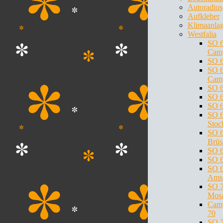
Autoradios
Aufkleber
Klimaanla
Westfalia
SO 
Cam
SO 6
SO 
Cam
SO 
SO 6
SO 6
SO 6
Stoc
SO 6
Brüs
SO 6
SO 
SO 6
Ams
SO 7
Mosa
Cam
70
SO 7