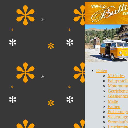
Daten
M-Codes
Fahrgeste
Motornum
Getrieben
Glaskennz
Maße
Farben
Polsterung
Sicherung
Stromlaufp
Leuchtmitt