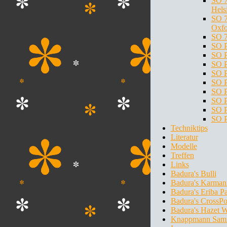
SO 7
Hels
SO 7
Oxfo
SO 7
SO P
SO P
SO P
SO P
SO P
SO P
SO P
SO P
SO P
Techniktips
Literatur
Modelle
Treffen
Links
Badura's Bulli
Badura's Karman
Badura's Eriba P
Badura's CrossPo
Badura's Hazet 
Knappmann Sam