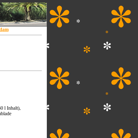
rdam
 l Inhalt),
ublade