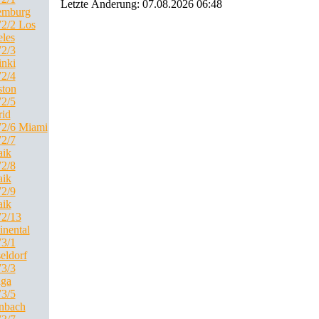
Letzte Änderung: 07.08.2026 06:48
emburg
2/2 Los
les
2/3
inki
2/4
ton
2/5
id
2/6 Miami
2/7
ik
2/8
ik
2/9
ik
2/13
inental
3/1
eldorf
3/3
ga
3/5
nbach