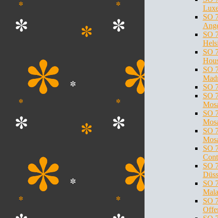
Lux
SO 7
Ange
SO 7
Hels
SO 7
Hous
SO 7
Madr
SO 7
SO 7
Mosa
SO 7
Mosa
SO 7
Mosa
SO 7
Cont
SO 7
Düss
SO 7
Mala
SO 7
Offe