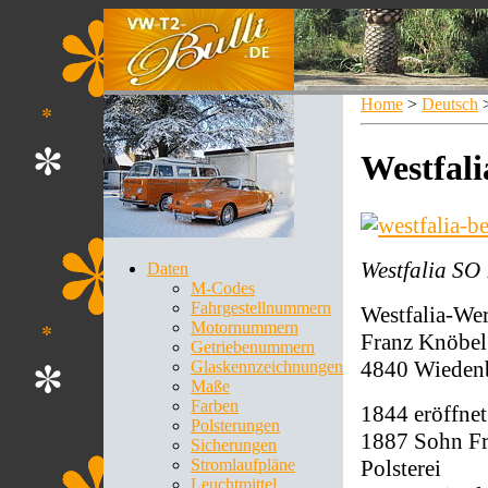
Home
>
Deutsch
Westfali
Westfalia SO 
Daten
M-Codes
Fahrgestellnummern
Westfalia-We
Motornummern
Franz Knöbe
Getriebenummern
4840 Wieden
Glaskennzeichnungen
Maße
Farben
1844 eröffne
Polsterungen
1887 Sohn Fr
Sicherungen
Polsterei
Stromlaufpläne
Leuchtmittel