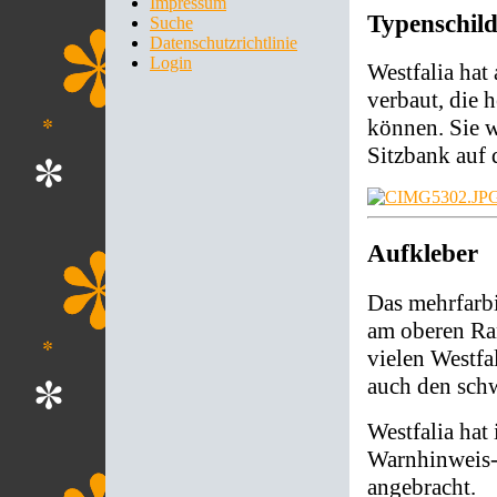
Impressum
Typenschil
Suche
Datenschutzrichtlinie
Login
Westfalia hat
verbaut, die 
können. Sie w
Sitzbank auf 
Aufkleber
Das mehrfarbi
am oberen Ra
vielen Westfa
auch den schw
Westfalia hat
Warnhinweis-A
angebracht.