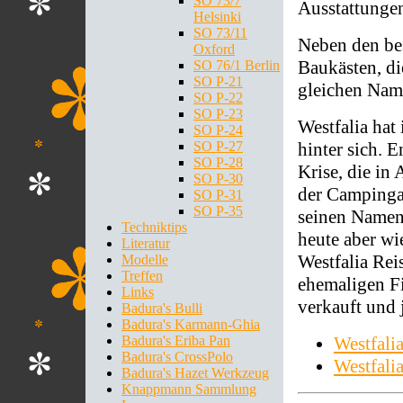
SO 73/7
Ausstattunge
Helsinki
SO 73/11
Neben den bes
Oxford
Baukästen, di
SO 76/1 Berlin
SO P-21
gleichen Name
SO P-22
SO P-23
Westfalia hat
SO P-24
hinter sich. E
SO P-27
SO P-28
Krise, die in
SO P-30
der Campinga
SO P-31
SO P-35
seinen Namen 
Techniktips
heute aber w
Literatur
Westfalia Rei
Modelle
Treffen
ehemaligen F
Links
verkauft und 
Badura's Bulli
Badura's Karmann-Ghia
Westfali
Badura's Eriba Pan
Badura's CrossPolo
Westfali
Badura's Hazet Werkzeug
Knappmann Sammlung