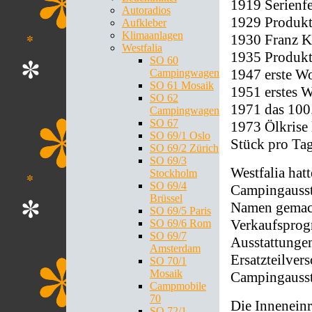
1919 Serienf
Autoradios
1929 Produkt
Aufkleber
Klimaanlagen
1930 Franz K
Westfalia
1935 Produk
SO 60
1947 erste W
Campingwagen
SO 61 Mosaik
1951 erstes 
SO 62
1971 das 10
Campingwagen
SO 67
1973 Ölkrise
SO 69/1 Oslo
Stück pro Ta
SO 69/2 Zürich
SO 69/3
Westfalia hatt
Stockholm
SO 69/4
Campingausst
Brüssel
Namen gemach
SO 69/5 Paris
Verkaufsprog
SO 69/6 Rom
SO 69/7
Ausstattungen
Amsterdam
Ersatzteilvers
SO 70/1
Mosaik
Campingausst
Campmobile
70
Die Inneneinr
SO 72/1