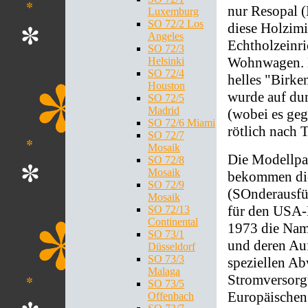
nur Resopal (
Luxemburg
SO 72/2 Los
diese Holzimit
Angeles
Echtholzeinr
SO 72/3
Wohnwagen. Di
Helsinki
SO 72/4
helles "Birke
Houston
wurde auf dun
SO 72/5
Madrid
(wobei es geg
SO 72/6 Miami
rötlich nach T
SO 72/7
Mosaik
Die Modellpal
SO 72/8
Mosaik
bekommen die
SO 72/9
(SOnderausf
Mosaik
für den USA-
SO 72/13
Continental
1973 die Nam
SO 73/1
und deren Auf
Düsseldorf
SO 73/3
speziellen Ab
Malaga
Stromversorg
SO 73/5
Europäischen
Offenbach