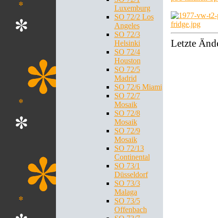
Luxemburg
SO 72/2 Los
Angeles
SO 72/3
Letzte Änd
Helsinki
SO 72/4
Houston
SO 72/5
Madrid
SO 72/6 Miami
SO 72/7
Mosaik
SO 72/8
Mosaik
SO 72/9
Mosaik
SO 72/13
Continental
SO 73/1
Düsseldorf
SO 73/3
Malaga
SO 73/5
Offenbach