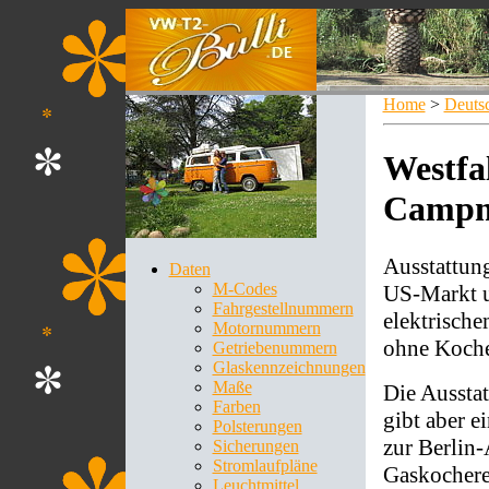
Home
>
Deuts
Westfa
Campm
Ausstattun
Daten
M-Codes
US-Markt u
Fahrgestellnummern
elektrisch
Motornummern
ohne Koche
Getriebenummern
Glaskennzeichnungen
Maße
Die Ausstat
Farben
gibt aber e
Polsterungen
zur Berlin-
Sicherungen
Stromlaufpläne
Gaskochere
Leuchtmittel