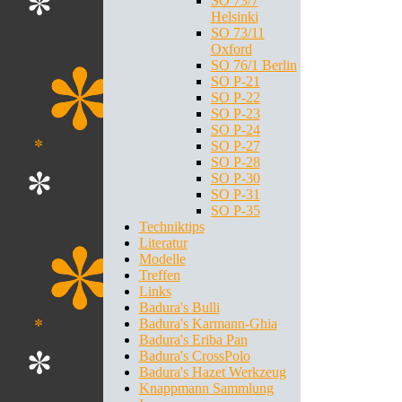
SO 73/7
Helsinki
SO 73/11
Oxford
SO 76/1 Berlin
SO P-21
SO P-22
SO P-23
SO P-24
SO P-27
SO P-28
SO P-30
SO P-31
SO P-35
Techniktips
Literatur
Modelle
Treffen
Links
Badura's Bulli
Badura's Karmann-Ghia
Badura's Eriba Pan
Badura's CrossPolo
Badura's Hazet Werkzeug
Knappmann Sammlung