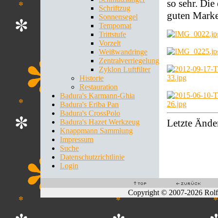
so sehr. Die
Schriftzug
guten Marken
Sonnensegel
Tempomat
Trittstufe
Vorzelt
Weißwandringe
Zentralverriegelung
Zyklon Luftfilter
Historie
Restauration
Badura's Karmann-Ghia
Badura's Eriba Pan
Badura's CrossPolo
Letzte Ände
Badura's Hazet Werkzeug
Knappmann Sammlung
Impressum
Suche
Datenschutzrichtlinie
Login
Copyright © 2007-2026 Rol