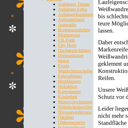
Laufeigensch
Anhänger Timme
Weißwandre
Anhänger Eriba
Anhängerkupplung
bis schlecht
Antistatikband
teure Möglic
Autoradio
lassen.
Bergungszubehör
Blumenvase
CB-Funk
Daher entsch
City Horn
Markenreife
Dachgepäckträger
Weißwandrin
Dreipunktgurt
hinten
geklemmt un
Ersatz
Konstruktio
Windschutzscheibe
Fahrradträger
Reifen.
Heizklappen
Holzdekor
Unsere Wei
Kartenlampe
Schutz vor 
Kinderbett
Motorvorwärmung
Nebelscheinwerfer
Leider liege
Niveauregulierung
nicht mehr s
Ölkühler
Standfläche 
Ölthermometer
Schmutzfänger