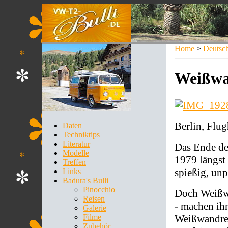
Home
>
Deutsc
Weißwa
Berlin, Flu
Daten
Techniktips
Literatur
Das Ende de
Modelle
1979 längst 
Treffen
spießig, unp
Links
Badura's Bulli
Pinocchio
Doch Weißwa
Reisen
- machen ihn
Galerie
Weißwandrei
Filme
Zubehör