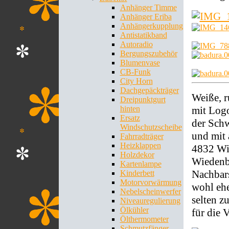
Anhänger Timme
Anhänger Eriba
Anhängerkupplung
Antistatikband
Autoradio
Bergungszubehör
Blumenvase
CB-Funk
City Horn
Dachgepäckträger
Weiße, 
Dreipunktgurt
mit Logo
hinten
Ersatz
der Schw
Windschutzscheibe
und mit 
Fahrradträger
Heizklappen
4832 Wie
Holzdekor
Wiedenb
Kartenlampe
Nachbars
Kinderbett
Motorvorwärmung
wohl ehe
Nebelscheinwerfer
selten z
Niveauregulierung
Ölkühler
für die V
Ölthermometer
Schmutzfänger