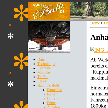
Home
>
De
Anhä
Ab Werk
Daten
Techniktips
bereits 
Literatur
"Kupplu
Modelle
Treffen
maximal
Links
Badura's Bulli
Eingetra
Pinocchio
normale
Reisen
Galerie
Fahrzeu
Filme
1800kg 
Zubehör