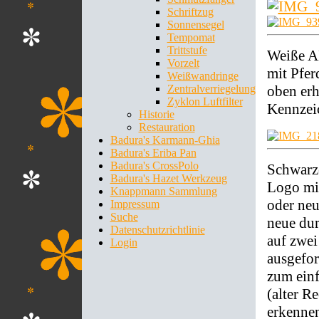
Schriftzug
Sonnensegel
Tempomat
Trittstufe
Weiße A
Vorzelt
mit Pfer
Weißwandringe
oben erh
Zentralverriegelung
Zyklon Luftfilter
Kennzei
Historie
Restauration
Badura's Karmann-Ghia
Badura's Eriba Pan
Badura's CrossPolo
Schwarz
Badura's Hazet Werkzeug
Logo mit
Knappmann Sammlung
oder neu
Impressum
Suche
neue dur
Datenschutzrichtlinie
auf zwei
Login
ausgefor
zum ein
(alter R
erkenne