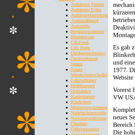
mechani
Anhänger Timme
Anhänger Eriba
kürzeren
Anhängerkupplung
betriebe
Antistatikband
Autoradio
Deaktivi
Bergungszubehör
Montage
Blumenvase
CB-Funk
Es gab z
City Horn
Dachgepäckträger
Blinkerh
Dreipunktgurt
und eine
hinten
1977. Di
Ersatz
Windschutzscheibe
Website 
Fahrradträger
Heizklappen
Vorerst 
Holzdekor
VW USA 
Kartenlampe
Kinderbett
Motorvorwärmung
Kompletts
Nebelscheinwerfer
neues Se
Niveauregulierung
Bereich 
Ölkühler
Ölthermometer
Die hohe
Schmutzfänger