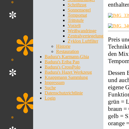
enthalte
Schriftzug
Sonnensegel
Tempomat
Trittstufe
Vorzelt
Weißwandringe
Zentralverriegelung
Preis un
Zyklon Luftfilter
Technikt
Historie
Restauration
den Mix 
Badura's Karmann-Ghia
Tempom
Badura's Eriba Pan
Badura's CrossPolo
Dessen B
Badura's Hazet Werkzeug
Knappmann Sammlung
und auch
Impressum
eigene G
Suche
Datenschutzrichtlinie
Funktio
Login
grün = 
braun =
gelb = 
orange 