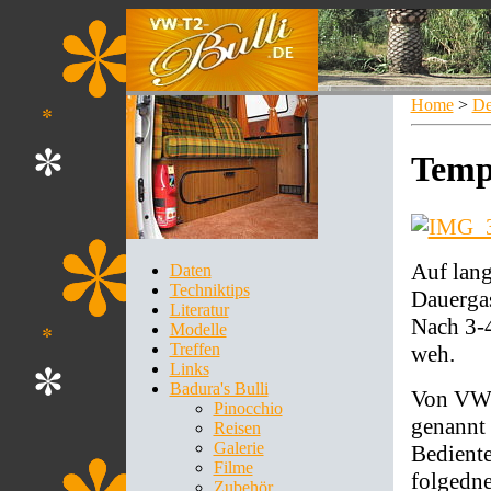
Home
>
De
Temp
Auf lang
Daten
Techniktips
Dauergas
Literatur
Nach 3-
Modelle
Treffen
weh.
Links
Badura's Bulli
Von VW-
Pinocchio
genannt 
Reisen
Galerie
Bediente
Filme
folgedne
Zubehör