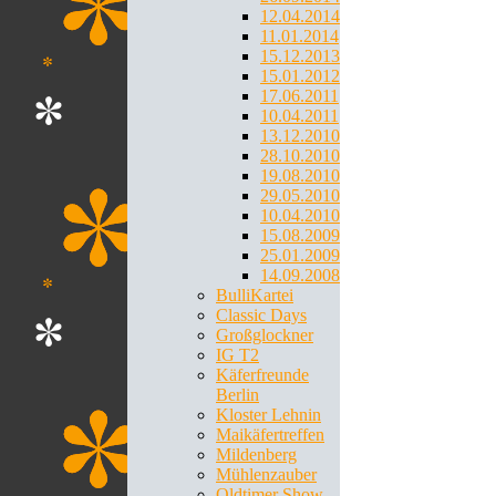
12.04.2014
11.01.2014
15.12.2013
15.01.2012
17.06.2011
10.04.2011
13.12.2010
28.10.2010
19.08.2010
29.05.2010
10.04.2010
15.08.2009
25.01.2009
14.09.2008
BulliKartei
Classic Days
Großglockner
IG T2
Käferfreunde
Berlin
Kloster Lehnin
Maikäfertreffen
Mildenberg
Mühlenzauber
Oldtimer Show