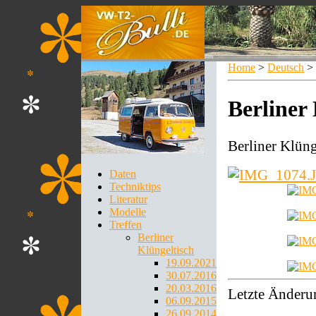
Home
>
Deutsch
>
Berliner
Berliner Klüng
Daten
Techniktips
Literatur
Modelle
Treffen
Berliner
Klüngeltisch
19.09.2021
30.07.2016
20.03.2016
Letzte Änderu
06.09.2015
26.09.2014