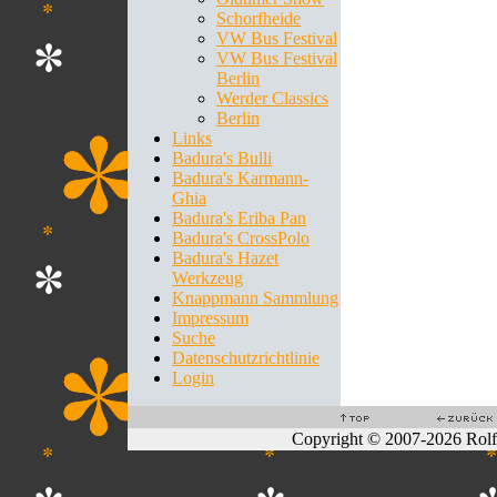
Schorfheide
VW Bus Festival
VW Bus Festival
Berlin
Werder Classics
Berlin
Links
Badura's Bulli
Badura's Karmann-
Ghia
Badura's Eriba Pan
Badura's CrossPolo
Badura's Hazet
Werkzeug
Knappmann Sammlung
Impressum
Suche
Datenschutzrichtlinie
Login
Copyright © 2007-2026 Rol