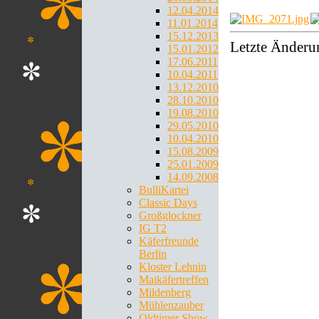
12.04.2014
11.01.2014
15.12.2013
Letzte Änderu
15.01.2012
17.06.2011
10.04.2011
13.12.2010
28.10.2010
19.08.2010
29.05.2010
10.04.2010
15.08.2009
25.01.2009
14.09.2008
BulliKartei
Classic Days
Großglockner
IG T2
Käferfreunde
Berlin
Kloster Lehnin
Maikäfertreffen
Mildenberg
Mühlenzauber
Oldtimer Show