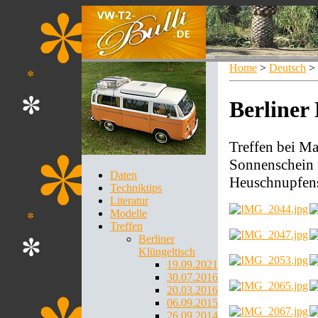
Home
>
Deutsch
>
Berliner 
Treffen bei Ma
Sonnenschein m
Daten
Heuschnupfensc
Techniktips
Literatur
Modelle
Treffen
Berliner
Klüngeltisch
19.09.2021
30.07.2016
20.03.2016
06.09.2015
26.09.2014