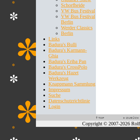
Schorfheide
VW Bus Festival
VW Bus Festival
Berlin
Werder Classics
Berlin
Links
Badura's Bulli
Badura's Karmann-
Ghia
Badura's Eriba Pan
Badura's CrossPolo
Badura's Hazet
Werkzeug
Knappmann Sammlung
Impressum
Suche
Datenschutzrichtlinie
Login
Copyright © 2007-2026 Rol