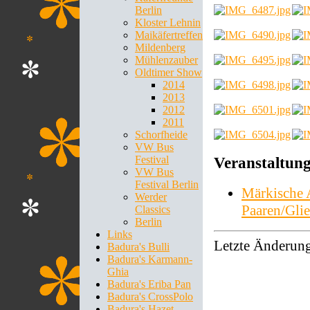
Berlin
Kloster Lehnin
Maikäfertreffen
Mildenberg
Mühlenzauber
Oldtimer Show
2014
2013
2012
2011
Schorfheide
VW Bus
Festival
Veranstaltung
VW Bus
Festival Berlin
Märkische 
Werder
Paaren/Gli
Classics
Berlin
Links
Letzte Änderun
Badura's Bulli
Badura's Karmann-
Ghia
Badura's Eriba Pan
Badura's CrossPolo
Badura's Hazet