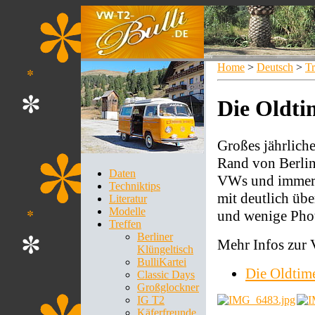
Home
>
Deutsch
>
Tr
Die Oldti
Großes jährliche
Rand von Berlin
Daten
VWs und immer ei
Techniktips
mit deutlich üb
Literatur
Modelle
und wenige Phot
Treffen
Berliner
Mehr Infos zur V
Klüngeltisch
BulliKartei
Die Oldtim
Classic Days
Großglockner
IG T2
Käferfreunde