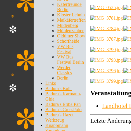
Käferfreunde
Berlin
Kloster Lehnin
Maikäfertreffen
Mildenberg
Mühlenzauber
Oldtimer Show
Schorfheide
VW Bus
Festival
VW Bus
Festival Berlin
Werder
Classics
Berlin
Links
Badura's Bulli
Veranstaltung
Badura's Karmann-
Ghia
Badura's Eriba Pan
Landhotel
Badura's CrossPolo
Badura's Hazet
Letzte Änderun
Werkzeug
Knappmann
Sammlung