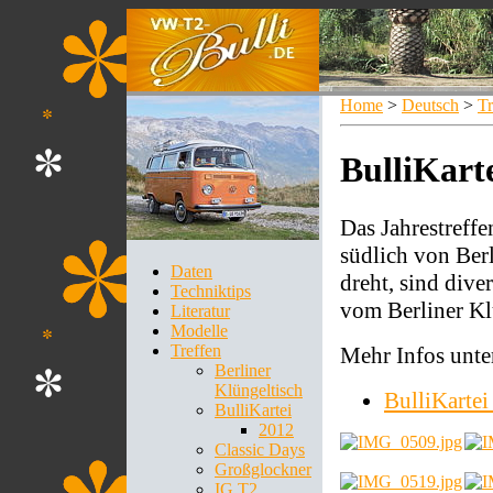
Home
>
Deutsch
>
Tr
BulliKarte
Das Jahrestreffe
südlich von Ber
Daten
dreht, sind div
Techniktips
vom Berliner Kl
Literatur
Modelle
Treffen
Mehr Infos unte
Berliner
Klüngeltisch
BulliKartei 
BulliKartei
2012
Classic Days
Großglockner
IG T2