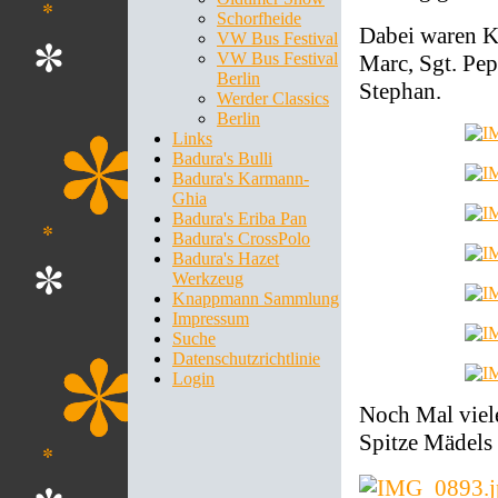
Schorfheide
Dabei waren Ka
VW Bus Festival
VW Bus Festival
Marc, Sgt. Pep
Berlin
Stephan.
Werder Classics
Berlin
Links
Badura's Bulli
Badura's Karmann-
Ghia
Badura's Eriba Pan
Badura's CrossPolo
Badura's Hazet
Werkzeug
Knappmann Sammlung
Impressum
Suche
Datenschutzrichtlinie
Login
Noch Mal viele
Spitze Mädels 