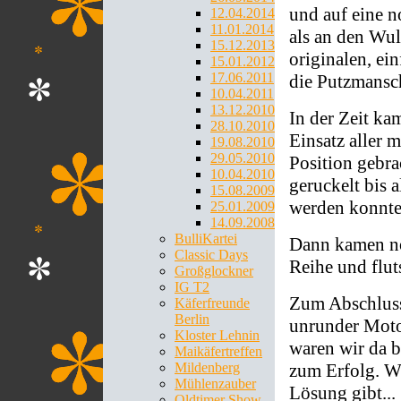
und auf eine n
12.04.2014
11.01.2014
als an den Wul
15.12.2013
originalen, ei
15.01.2012
17.06.2011
die Putzmansc
10.04.2011
13.12.2010
In der Zeit ka
28.10.2010
Einsatz aller 
19.08.2010
29.05.2010
Position gebra
10.04.2010
geruckelt bis 
15.08.2009
werden konnte
25.01.2009
14.09.2008
BulliKartei
Dann kamen noc
Classic Days
Reihe und flut
Großglockner
IG T2
Zum Abschluss 
Käferfreunde
Berlin
unrunder Moto
Kloster Lehnin
waren wir da b
Maikäfertreffen
zum Erfolg. Wi
Mildenberg
Mühlenzauber
Lösung gibt...
Oldtimer Show