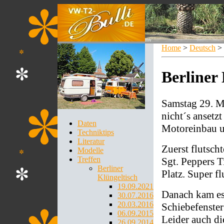
Home
>
Deutsch
>
Berliner
Samstag 29. Ma
nicht´s ansetz
Daten
Motoreinbau u
Techniktips
Literatur
Zuerst flutsch
Modelle
Treffen
Sgt. Peppers T
Berliner
Platz. Super f
Klüngeltisch
19.09.2021
Danach kam es
30.07.2016
20.03.2016
Schiebefenste
06.09.2015
Leider auch di
26.09.2014