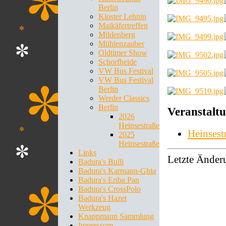
Berlin
Kloster Lehnin
Maikäfertreffen
Mildenberg
Mühlenzauber
Oldtimer Show
Schorfheide
VW Bus Festival
VW Bus Festival
Berlin
Werder Classics
Berlin
Veranstalt
2026
Heinsestraße
Heinsest
2025
Heinsestraße
Links
Letzte Änder
Badura's Bulli
Badura's Karmann-Ghia
Badura's Eriba Pan
Badura's CrossPolo
Badura's Hazet
Werkzeug
Knappmann Sammlung
Impressum