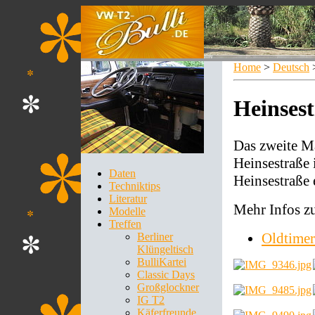
Home
>
Deutsch
Heinses
Das zweite Ma
Heinsestraße 
Daten
Heinsestraße 
Techniktips
Literatur
Mehr Infos zu
Modelle
Treffen
Oldtimer
Berliner
Klüngeltisch
BulliKartei
Classic Days
Großglockner
IG T2
Käferfreunde