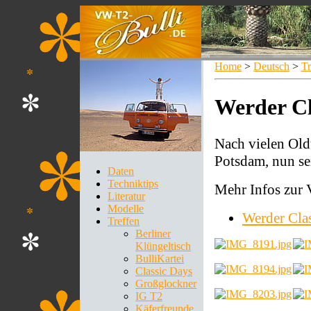
Home
>
Deutsch
>
Tr
Werder Cl
Nach vielen Old
Potsdam, nun se
Daten
Techniktips
Mehr Infos zur V
Literatur
Modelle
Werder Clas
Treffen
Berliner
Klüngeltisch
BulliKartei
Classic Days
Großglockner
IG T2
Käferfreunde