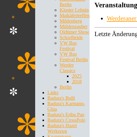
Veranstaltung
Berlin
Kloster Lehnin
Maikäfertreffen
Werderaner
Mildenberg
Mühlenzauber
Oldtimer Show
Letzte Änderun
Schorfheide
VW Bus
Festival
VW Bus
Festival Berlin
Werder
Classics
2025
2018
Berlin
Links
Badura's Bulli
Badura's Karmann-
Ghia
Badura's Eriba Pan
Badura's CrossPolo
Badura's Hazet
Werkzeug
Knappmann