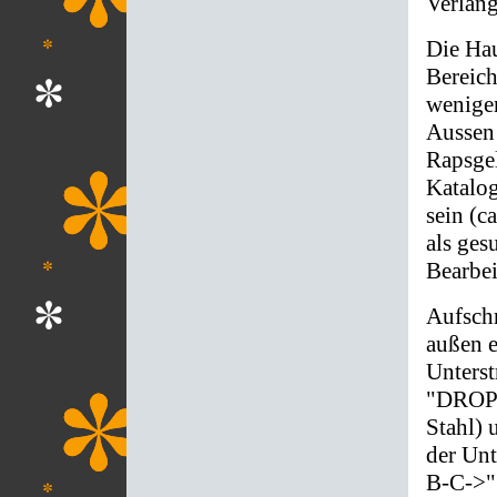
Verläng
Die Hau
Bereich
weniger
Aussen
Rapsgel
Katalo
sein (c
als ges
Bearbei
Aufschr
außen 
Unterst
"DROP
Stahl) 
der Un
B-C->"