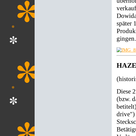
überno
verkau
Dowida
später 
Produkt
gingen.
HAZET
(histor
Diese 2
(bzw. d
betitel
drive")
Stecksc
Betätig