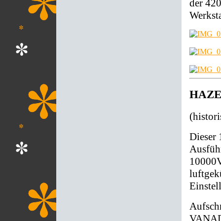
der 42
Werksta
HAZET
(histo
Dieser 
Ausführ
10000V
luftgek
Einstel
Aufsch
VANADI