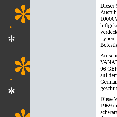
Dieser 
Ausführ
10000V
luftgek
verdeck
Typen 1
Befest
Aufsch
VANADI
06 GE
auf dem
Germany
geschüt
Diese V
1969 u
schwarz