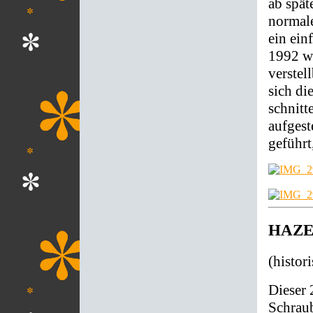
ab spät
normale
ein ein
1992 wu
verstel
sich d
schnitt
aufgest
geführt
HAZET
(histor
Dieser 
Schraub