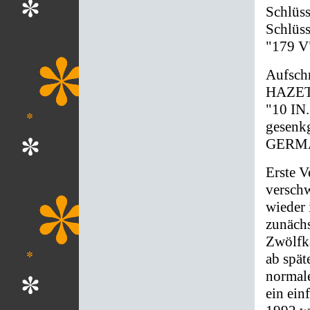
Schlüss
Schlüss
"179 V
Aufschr
HAZET 
"10 IN
gesenk
GERM
Erste V
versch
wieder 
zunächs
Zwölfka
ab spät
normale
ein ein