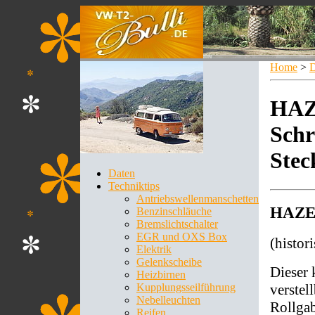
Home
>
D
HAZ
Schr
Steck
Daten
Techniktips
Antriebswellenmanschetten
HAZET
Benzinschläuche
Bremslichtschalter
EGR und OXS Box
(histor
Elektrik
Gelenkscheibe
Dieser 
Heizbirnen
Kupplungsseilführung
verstel
Nebelleuchten
Rollgab
Reifen