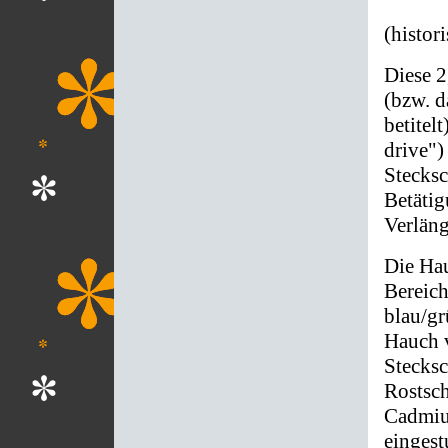
(histor
Diese 2
(bzw. d
betitel
drive")
Stecksc
Betätig
Verläng
Die Hau
Bereic
blau/gr
Hauch 
Stecksc
Rostsch
Cadmium
eingest