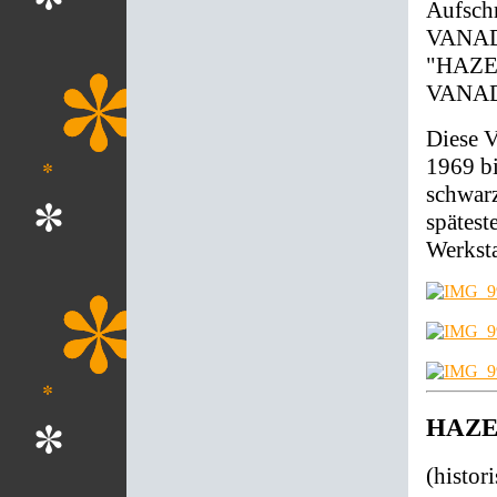
Aufsch
VANADI
"HAZE
VANAD
Diese V
1969 bi
schwarz
spätes
Werksta
HAZET
(histo