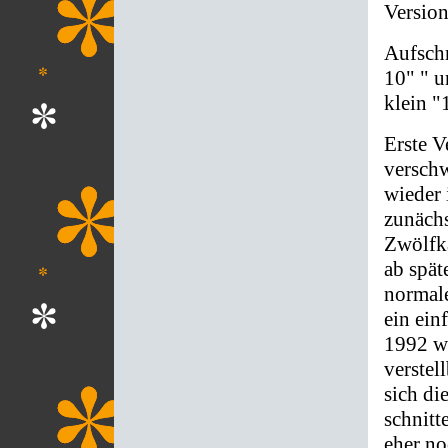
Versio
Aufschr
10" " 
klein 
Erste V
versch
wieder 
zunächs
Zwölfka
ab spät
normale
ein ein
1992 wu
verstel
sich d
schnitt
eher no