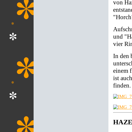
von Haz
entsta
"Horch
Aufschr
und "Ha
vier R
In den 
untersc
einem f
ist au
finden.
HAZET