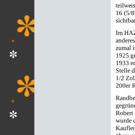
teilwei
16 (5/8
sichtba
Im HAZ
anderes
zumal 
1925 ge
1933 er
Stelle 
1/2 Zol
200er R
Randbe
gegründ
Robert 
wurde 
Kaufleu