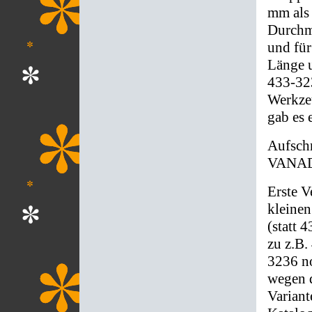
mm als
Durchme
und fü
Länge u
433-32
Werkzeu
gab es 
Aufsch
VANAD
Erste V
kleinen
(statt 
zu z.B.
3236 no
wegen d
Variant