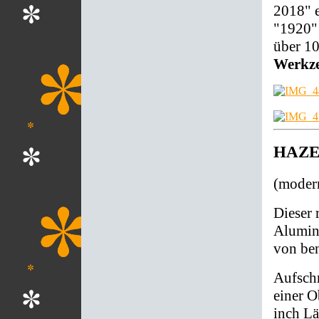
2018" e
"1920" 
über 10
Werkz
HAZET
(modern
Dieser 
Alumini
von be
Aufsch
einer O
inch L