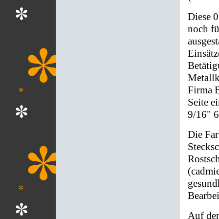
Diese 0
noch fü
ausgest
Einsät
Betäti
Metallk
Firma B
Seite e
9/16" 6
Die Far
Stecksc
Rostsch
(cadmie
gesundh
Bearbei
Auf de