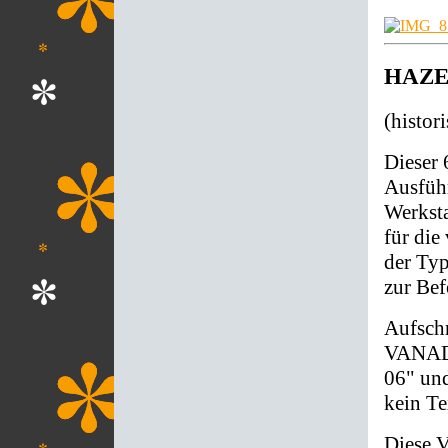
HAZET
(histo
Dieser 
Ausfüh
Werksta
für die
der Typ
zur Be
Aufsch
VANADI
06" un
kein Te
Diese V