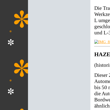
Die Tra
Werkzeu
L umge
geschlo
und L-
HAZET
(histor
Dieser 
Automob
bis 50
die Aut
Bordwer
ähnlic