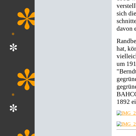
verstel
sich d
schnitt
davon e
Randbe
hat, kö
vielle
um 1916
"Bernd
gegründ
gegrün
BAHCO G
1892 ei