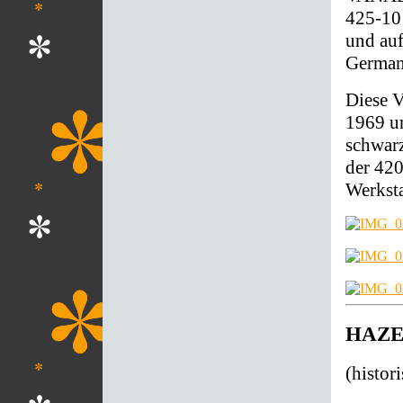
425-1
und auf
German
Diese V
1969 u
schwarz
der 42
Werksta
HAZET
(histor