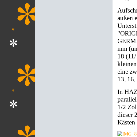
Aufschr
außen 
Unterst
"ORIGI
GERMAN
mm (und
18 (11/
kleinen
eine zw
13, 16,
In HAZ
paralle
1/2 Zol
dieser 
Kästen 