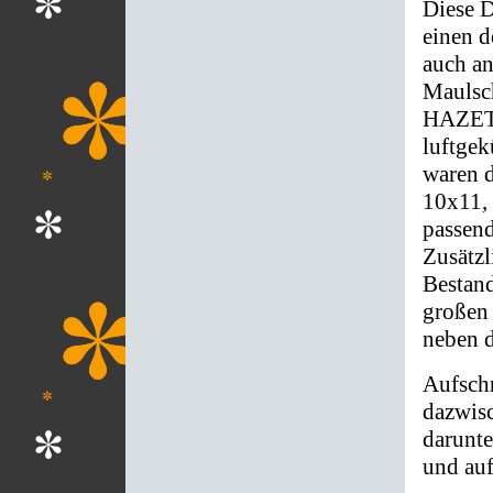
Diese D
einen d
auch an
Maulsch
HAZET W
luftge
waren d
10x11,
passend
Zusätzl
Bestan
großen 
neben 
Aufschr
dazwis
darunt
und auf