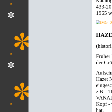
Katalog
433-20
1965 w
HAZET
(histor
Früher 
der Gr
Aufschr
Hazet 
eingesc
z.B. "
VANADI
Kopf - 
hat.