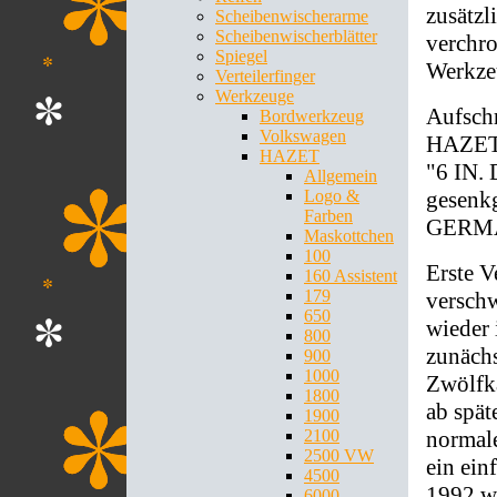
zusätzl
Scheibenwischerarme
Scheibenwischerblätter
verchro
Spiegel
Werkze
Verteilerfinger
Werkzeuge
Aufschr
Bordwerkzeug
Volkswagen
HAZET 
HAZET
"6 IN.
Allgemein
Logo &
gesenk
Farben
GERM
Maskottchen
100
Erste V
160 Assistent
179
versch
650
wieder 
800
zunächs
900
1000
Zwölfka
1800
ab spät
1900
2100
normale
2500 VW
ein ein
4500
1992 wu
6000