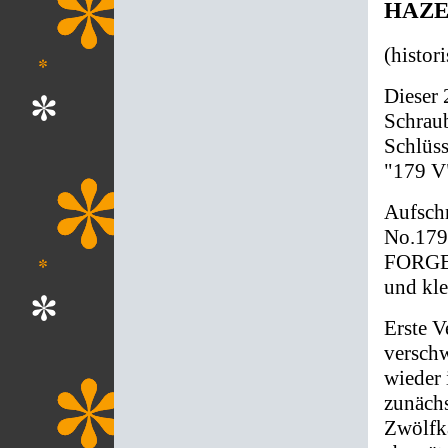
HAZET
(histor
Dieser 
Schraub
Schlüss
"179 V
Aufschr
No.179
FORGED
und k
Erste V
versch
wieder 
zunächs
Zwölfka