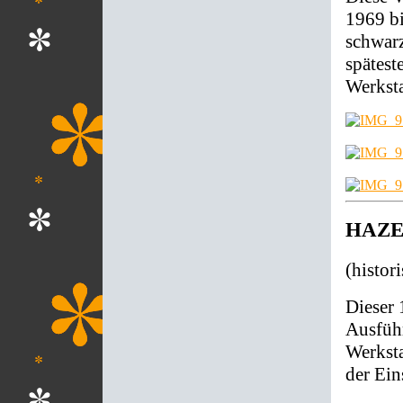
1969 bi
schwarz
spätes
Werksta
HAZET
(histo
Dieser 
Ausfüh
Werksta
der Ein