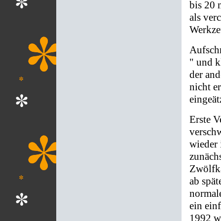
bis 20
als ver
Werkze
Aufschr
" und 
der an
nicht e
eingeät
Erste V
versch
wieder 
zunächs
Zwölfka
ab spät
normale
ein ein
1992 wu