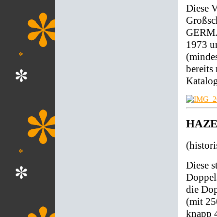
Diese V
Großsc
GERMAN
1973 un
(mindes
bereits
Katalog
HAZET
(histor
Diese s
Doppels
die Dop
(mit 2
knapp 4