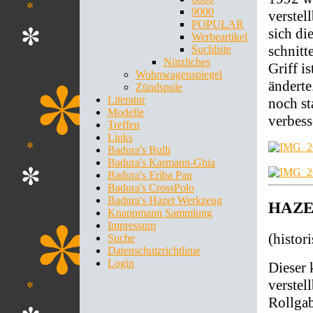
9000
verstel
POPULAR
sich d
Werbeartikel
schnitt
Suchliste
Nützliches
Griff i
Wohnwagenspiegel
änderte
Zündspule
Literatur
noch st
Modelle
verbess
Treffen
Links
Badura's Bulli
Badura's Karmann-Ghia
Badura's Eriba Pan
Badura's CrossPolo
Badura's Hazet Werkzeug
HAZET
Knappmann Sammlung
Impressum
(histor
Suche
Datenschutzrichtlinie
Login
Dieser 
verstel
Rollgab