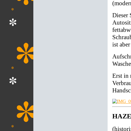
(modern
Dieser 
Autosit
fettabw
Schraub
ist abe
Aufschr
Wasche
Erst in
Verbrau
Handsc
HAZET 
(histor