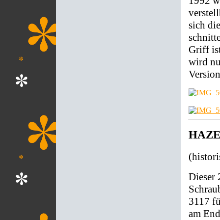
1992 wu
verstel
sich d
schnitt
Griff i
wird nu
Version
HAZET
(histor
Dieser 
Schraub
3117 fü
am Ende