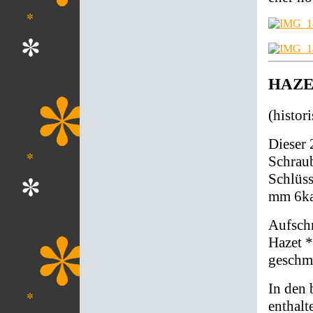
HAZET 
(histor
Dieser 
Schraub
Schlüss
mm 6ka
Aufschr
Hazet *
geschm
In den 
enthalt