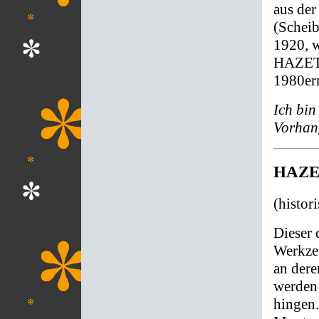
aus de
(Schei
1920, w
HAZET 
1980ern
Ich bin
Vorhang
HAZET
(histor
Dieser 
Werkze
an dere
werden
hingen.