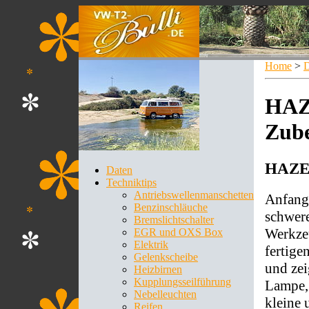
Home
>
D
HAZ
Zub
HAZET
Daten
Techniktips
Antriebswellenmanschetten
Anfang 
Benzinschläuche
schwer
Bremslichtschalter
Werkze
EGR und OXS Box
Elektrik
fertige
Gelenkscheibe
und zei
Heizbirnen
Kupplungsseilführung
Lampe, 
Nebelleuchten
kleine 
Reifen