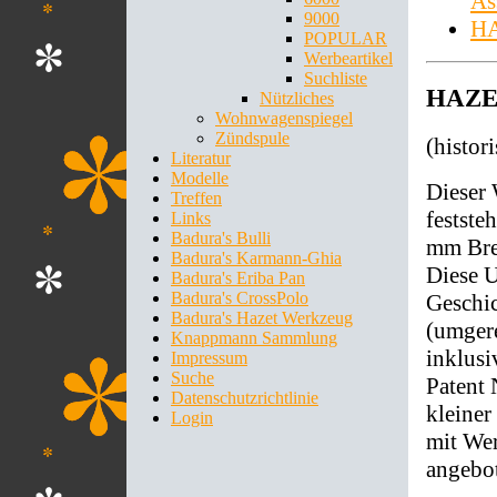
As
9000
HA
POPULAR
Werbeartikel
Suchliste
HAZET
Nützliches
Wohnwagenspiegel
Zündspule
(histor
Literatur
Modelle
Dieser
Treffen
festste
Links
Badura's Bulli
mm Bre
Badura's Karmann-Ghia
Diese U
Badura's Eriba Pan
Badura's CrossPolo
Geschi
Badura's Hazet Werkzeug
(umgere
Knappmann Sammlung
inklus
Impressum
Suche
Patent
Datenschutzrichtlinie
kleiner
Login
mit We
angebo