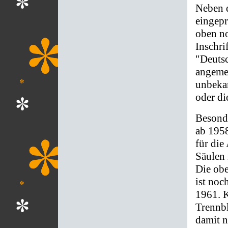
Neben 
eingepr
oben no
Inschri
"Deuts
angemel
unbekan
oder di
Besonde
ab 195
für die
Säulen 
Die obe
ist noc
1961. K
Trennbl
damit n