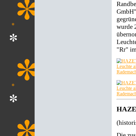
Randbe
GmbH" 
gegründ
wurde 
übernom
Leuchte
"Rr" im
HAZET
(histor
Die zu