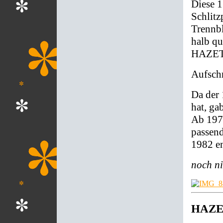
Diese 
Schlitz
Trennbl
halb qu
HAZET 
Aufschr
Da der 
hat, ga
Ab 1976
passend
1982 en
noch nic
HAZET