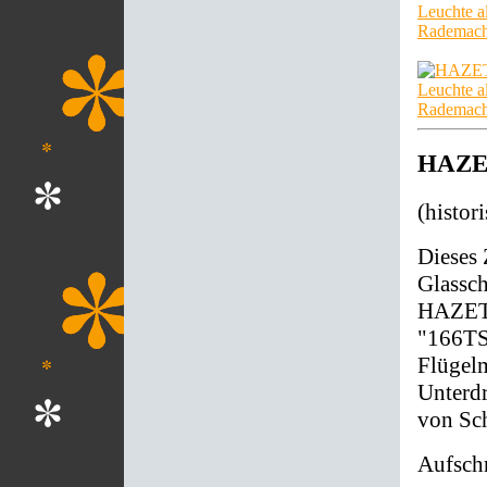
HAZET
(histor
Dieses
Glassch
HAZET 
"166TS
Flügelm
Unterd
von Sch
Aufschr