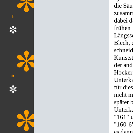
die Säu
zusamm
dabei d
frühen 
Längss
Blech, 
schneid
Kunstst
der and
Hockers
Unterka
für die
nicht m
später 
Unterka
"161" 
"160-6"
es dann