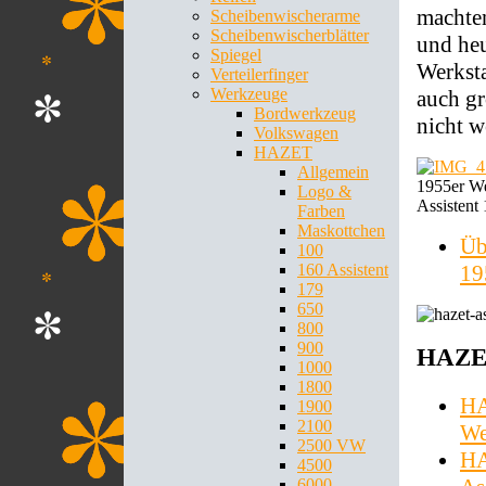
machte
Scheibenwischerarme
Scheibenwischerblätter
und heu
Spiegel
Werksta
Verteilerfinger
Werkzeuge
auch gr
Bordwerkzeug
nicht w
Volkswagen
HAZET
Allgemein
1955er We
Logo &
Assistent
Farben
Maskottchen
Üb
100
19
160 Assistent
179
650
800
900
HAZET
1000
1800
HA
1900
2100
We
2500 VW
HA
4500
6000