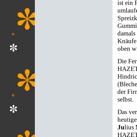
ist ein
umlauf
Spreizk
Gummi-
damals
Knäufe
oben wi
Die Fer
HAZET 
Hindric
(Bleche
der Fir
selbst.
Das ver
heutige
Ju
lius
HAZET