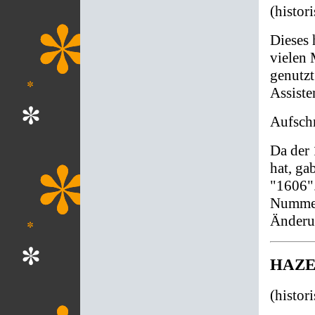
(histor
Dieses 
vielen 
genutz
Assiste
Aufschr
Da der 
hat, ga
"1606".
Nummern
Änderu
HAZET
(histor