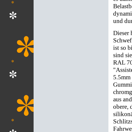
Belastb
dynamis
und du
Dieser 
Schwefe
ist so 
sind si
RAL 700
"Assist
5.5mm h
Gummipr
chromg
aus and
obere, 
silikon
Schlitz
Fahrwer