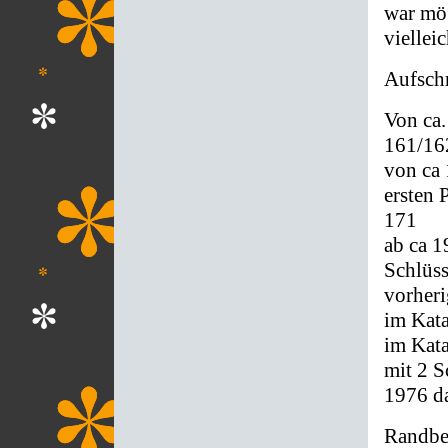
war mög
viellei
Aufschr
Von ca.
161/16
von ca 
ersten 
171
ab ca 1
Schlüss
vorher
im Kata
im Kata
mit 2 S
1976 d
Randbe