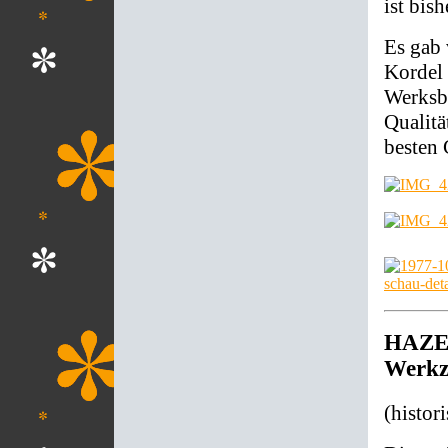
ist bis
Es gab 
Kordel 
Werksbi
Qualitä
besten
HAZET
Werkz
(histor