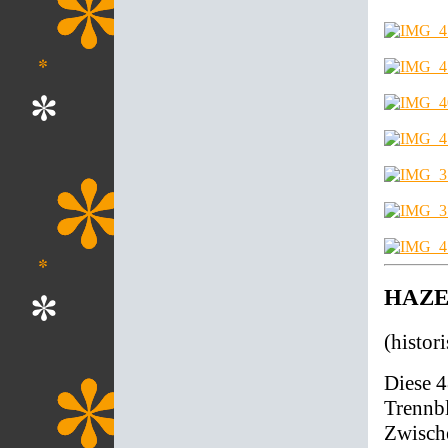
HAZET 
(histor
Diese 4
Trennbl
Zwisch