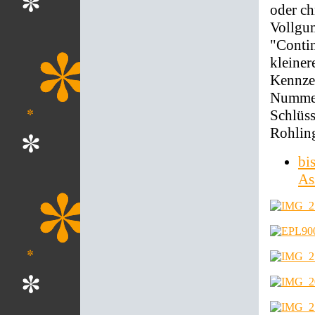
oder ch
Vollgum
"Contin
kleiner
Kennze
Numme
Schlüss
Rohling
bi
As