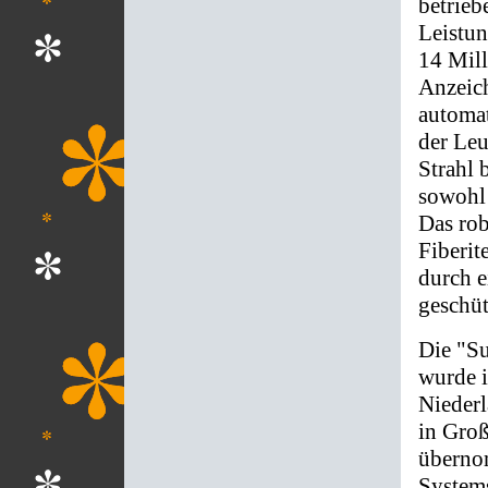
betrieb
Leistun
14 Mil
Anzeich
automa
der Leu
Strahl 
sowohl 
Das rob
Fiberit
durch e
geschüt
Die "S
wurde i
Niederl
in Gro
überno
System