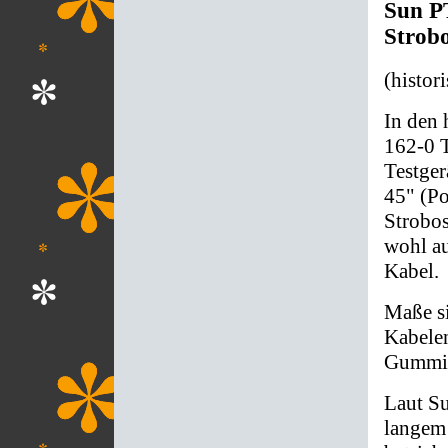
Sun P
Strob
(histor
In den 
162-0 T
Testger
45" (P
Strobos
wohl au
Kabel.
Maße si
Kabele
Gummis
Laut Su
langem 