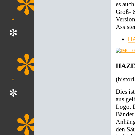
es auch
Groß- &
Version
Assiste
HA
HAZET
(histor
Dies i
aus ge
Logo. D
Bänder 
Anhäng
den Sä