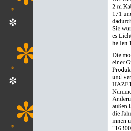
2 m Kab
171 und
dadurch
Sie wur
es Lich
hellen
Die mod
einer 
Produk
und ver
HAZET 
Nummern
Änderun
außen l
die Jah
innen u
"163007