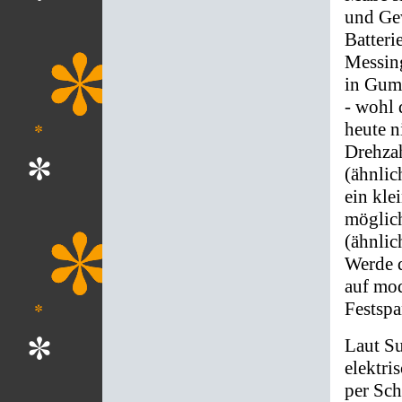
und Gew
Batteri
Messin
in Gumm
- wohl 
heute n
Drehzah
(ähnli
ein kle
möglic
(ähnli
Werde 
auf mod
Festspa
Laut Su
elektri
per Sch