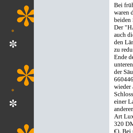
Bei fr
waren d
beiden 
Der "HA
auch di
den Lä
zu redu
Ende d
unteren
der Säu
660446
wieder 
Schloss
einer L
anderen
Art Lu
320 DM
€). Bei