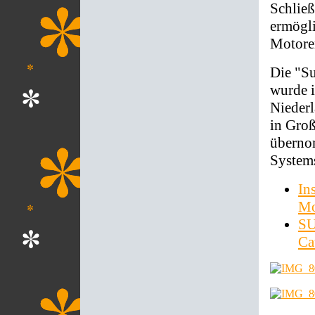
Schließ
ermögli
Motore
Die "S
wurde i
Niederl
in Gro
überno
System
In
Mo
SU
Ca