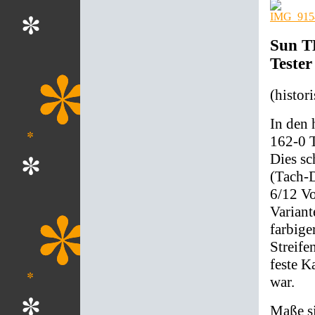
Sun TD
Tester
(histor
In den 
162-0 T
Dies sc
(Tach-D
6/12 Vo
Varian
farbige
Streife
feste K
war.
Maße si