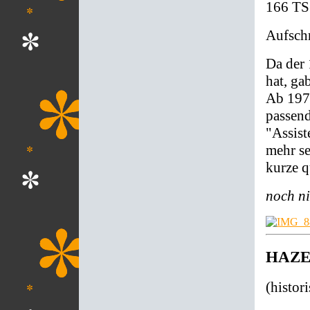
166 TS
Aufschr
Da der 
hat, ga
Ab 1976
passend
"Assist
mehr se
kurze q
noch nic
HAZET
(histor