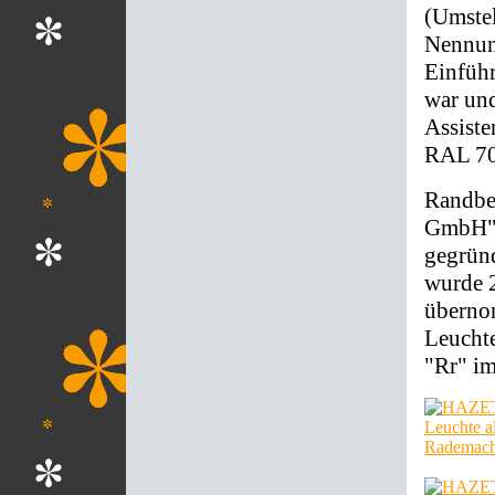
(Umste
Nennung
Einführ
war und
Assiste
RAL 70
Randbe
GmbH" 
gegründ
wurde 
übernom
Leuchte
"Rr" im