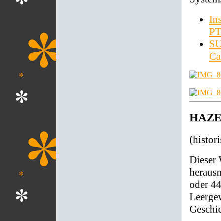
In
PT
SU
Ca
HAZET
(histor
Dieser
heraus
oder 44
Leergew
Geschic