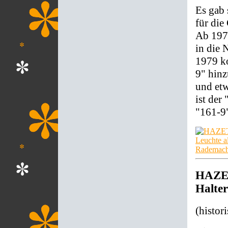
Es gab 
für di
Ab 1972
in die 
1979 k
9" hin
und etw
ist der
"161-9"
HAZET 
Halter
(histor