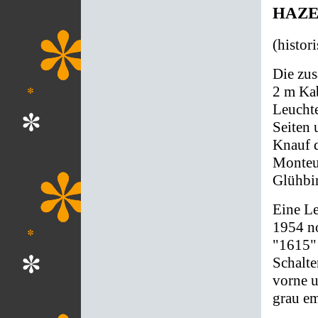
HAZET
(histor
Die zu
2 m Kab
Leuchte
Seiten 
Knauf d
Monteur
Glühbi
Eine Le
1954 n
"1615" 
Schalte
vorne u
grau ema