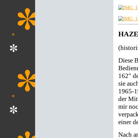
HAZET
(histor
Diese 
Bedien
162" de
sie auc
1965-19
der Mit
mir noc
verpack
einer d
Nach an