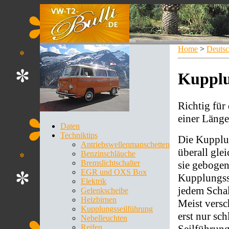
Home
>
Deuts
Kupplu
Richtig fü
einer Läng
Daten
Techniktips
Die Kupplun
Antriebswellenmanschetten
überall gle
Benzinschläuche
Bremslichtschalter
sie gebogen
EGR und OXS Box
Kupplungsse
Elektrik
jedem Schal
Gelenkscheibe
Heizbirnen
Meist versc
Kupplungsseilführung
erst nur sc
Nebelleuchten
Seilführung
Reifen