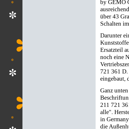
by GEMO Ge
ausreichend
über 43 Gra
Schalten im
Darunter ei
Kunststoffen
Ersatzteil 
noch eine 
Vertriebsz
721 361 D. S
eingebaut, d
Ganz unten 
Beschriftu
211 721 36
alle". Hers
in Germany"
die Außenhü