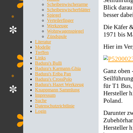
Scheibenwischerarme
Blick darau
Scheibenwischerblätter
besser dabe
Spiegel
Verteilerfinger
Werkzeuge
Die Käfer &
Wohnwagenspiegel
1971 bis Ma
Zündspule
Literatur
Hier im Ve
Modelle
Treffen
Links
Badura's Bulli
Badura's Karmann-Ghia
Ganz oben 
Badura's Eriba Pan
Seilführun
Badura's CrossPolo
Badura's Hazet Werkzeug
für T1 Bus
Knappmann Sammlung
Hersteller 
Impressum
Poland.
Suche
Datenschutzrichtlinie
Login
Darunter zw
Zubehörhand
Hersteller 