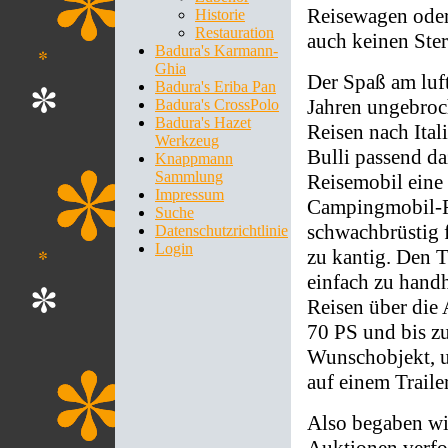
Reisewagen oder
Historie
Restauration
auch keinen Ster
Badura's Karmann-
Ghia
Der Spaß am luf
Badura's Eriba Pan
Jahren ungebroc
Badura's CrossPolo
Badura's Hazet
Reisen nach Itali
Werkzeug
Bulli passend da
Knappmann
Sammlung
Reisemobil eine
Impressum
Campingmobil-Re
Suche
schwachbrüstig f
Datenschutzrichtlinie
Login
zu kantig. Den T
einfach zu hand
Reisen über die 
70 PS und bis z
Wunschobjekt, u
auf einem Trail
Also begaben wi
Auktionen verfo