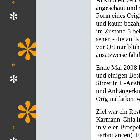
angeschaut und s
Form eines Orig
und kaum bezahlb
im Zustand 5 be
sehen - die auf 
vor Ort nur blü
ansatzweise fahr
Ende Mai 2008 h
und einigen Besi
Sitzer in L-Aus
und Anhängerkup
Originalfarben 
Ziel war ein Re
Karmann-Ghia in
in vielen Prospe
Farbnuancen). Fü