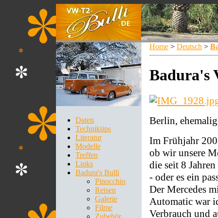
Home
>
Deutsch
>
Ba
Badura's 
Berlin, ehemali
Daten
Techniktips
Literatur
Im Frühjahr 2008
Modelle
ob wir unsere Me
Treffen
die seit 8 Jahren
Links
Badura's Bulli
- oder es ein pa
Pinocchio
Der Mercedes mi
Reisen
Galerie
Automatic war id
Filme
Verbrauch und a
Zubehör