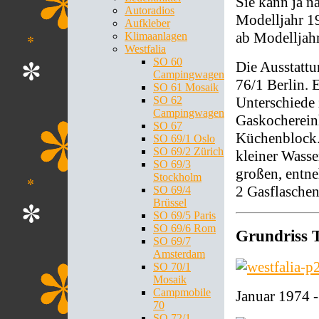
Sie kann ja n
Autoradios
Modelljahr 19
Aufkleber
ab Modelljahr
Klimaanlagen
Westfalia
SO 60
Die Ausstattu
Campingwagen
76/1 Berlin. 
SO 61 Mosaik
Unterschiede 
SO 62
Campingwagen
Gaskocherein
SO 67
Küchenblock. 
SO 69/1 Oslo
SO 69/2 Zürich
kleiner Wasser
SO 69/3
großen, entn
Stockholm
2 Gasflaschen
SO 69/4
Brüssel
SO 69/5 Paris
SO 69/6 Rom
Grundriss 
SO 69/7
Amsterdam
SO 70/1
Mosaik
Campmobile
Januar 1974 -
70
SO 72/1