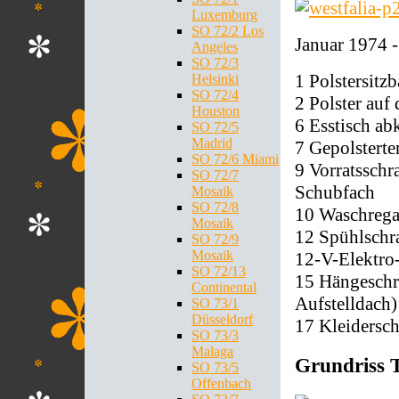
Luxemburg
SO 72/2 Los
Januar 1974 -
Angeles
SO 72/3
1 Polstersitz
Helsinki
SO 72/4
2 Polster au
Houston
6 Esstisch ab
SO 72/5
Madrid
7 Gepolsterte
SO 72/6 Miami
9 Vorratsschr
SO 72/7
Schubfach
Mosaik
SO 72/8
10 Waschrega
Mosaik
12 Spühlschr
SO 72/9
Mosaik
12-V-Elektro
SO 72/13
15 Hängeschr
Continental
Aufstelldach)
SO 73/1
Düsseldorf
17 Kleidersch
SO 73/3
Malaga
Grundriss 
SO 73/5
Offenbach