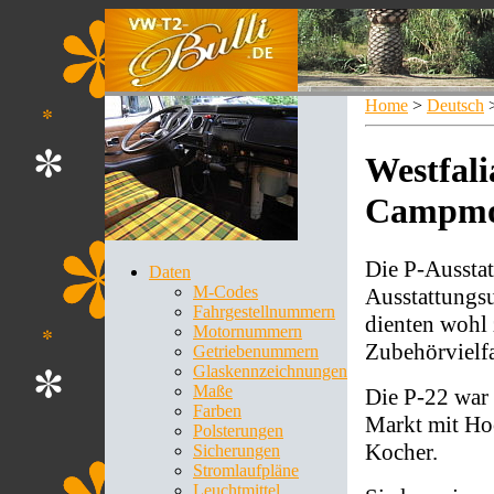
Home
>
Deutsch
Westfal
Campmo
Die P-Ausstat
Daten
M-Codes
Ausstattungsu
Fahrgestellnummern
dienten wohl
Motornummern
Zubehörvielfa
Getriebenummern
Glaskennzeichnungen
Maße
Die P-22 war 
Farben
Markt mit Ho
Polsterungen
Kocher.
Sicherungen
Stromlaufpläne
Leuchtmittel