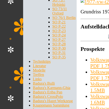
SO 73/7
Helsinki
SO 73/11
Grundriss 19
Oxford
SO 76/1 Berlin
SO P-21
Aufstelldac
SO P-22
SO P-23
SO P-24
SO P-27
SO P-28
Prospekte
SO P-30
SO P-31
SO P-35
Volkswag
Techniktips
PDF 1.
Literatur
Modelle
Volkswa
Treffen
PDF 1.
Links
Volkswa
Badura's Bulli
Badura's Karmann-Ghia
1.5MB
Badura's Eriba Pan
Volkswa
Badura's CrossPolo
Badura's Hazet Werkzeug
1.6MB
Knappmann Sammlung
Volkswag