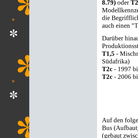
8.79)
oder
T2
Modellkennz
die Begriffli
auch einen "T
Darüber hina
Produktionsst
T1,5
- Mischm
Südafrika)
T2c
- 1997 bi
T2c
- 2006 bi
Auf den folge
Bus (Aufbaut
(gebaut zwis