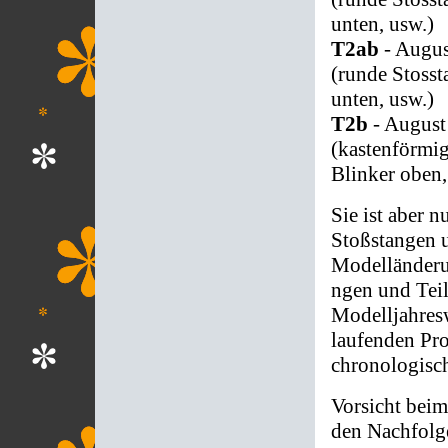
unten, usw.)
T2ab
- Augus
(runde Stosst
unten, usw.)
T2b
- August
(kastenförmig
Blinker oben,
Sie ist aber 
Stoßstangen u
Modelländeru
ngen und Tei
Modelljahres
laufenden Pro
chronologisc
Vorsicht bei
den Nachfolg