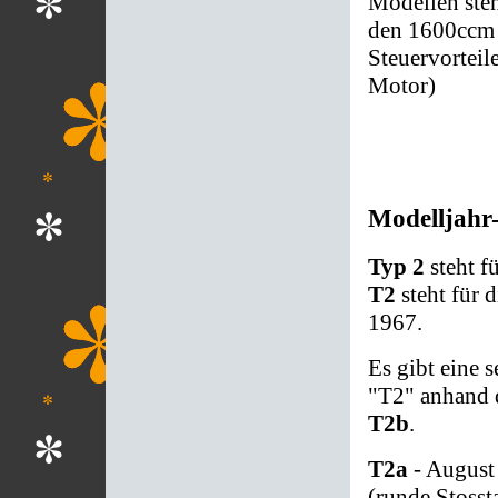
Modellen steh
den 1600ccm 
Steuervortei
Motor)
Modelljahr
Typ 2
steht fü
T2
steht für 
1967.
Es gibt eine 
"T2" anhand 
T2b
.
T2a
- August 
(runde Stosst