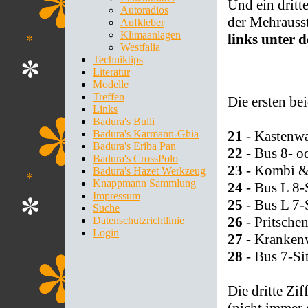
Und ein dritt
Autoradios
der Mehrauss
Aufkleber
Klimaanlagen
links unter 
Westfalia
Techniktips
Literatur
Modelle
Treffen
Die ersten be
Links
Badura's Bulli
21
- Kastenw
Badura's Karmann-Ghia
Badura's Eriba Pan
22
- Bus 8- od
Badura's CrossPolo
23
- Kombi &
Badura's Hazet Werkzeug
Knappmann Sammlung
24
- Bus L 8-
Impressum
25
- Bus L 7-
Suche
26
- Pritsch
Datenschutzrichtlinie
Login
27
- Kranken
28
- Bus 7-Si
Die dritte Zi
(nicht immer 