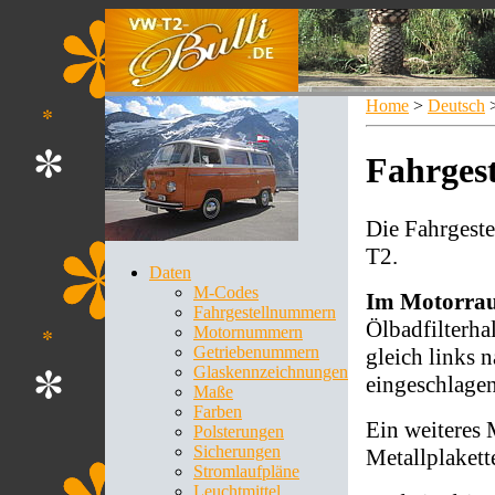
Home
>
Deutsch
Fahrges
Die Fahrgeste
T2.
Daten
M-Codes
Im Motorra
Fahrgestellnummern
Ölbadfilterha
Motornummern
Getriebenummern
gleich links
Glaskennzeichnungen
eingeschlagen
Maße
Farben
Ein weiteres 
Polsterungen
Sicherungen
Metallplaket
Stromlaufpläne
Leuchtmittel