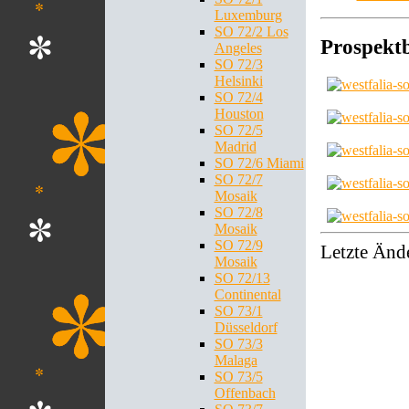
Luxemburg
SO 72/2 Los
Prospektb
Angeles
SO 72/3
Helsinki
SO 72/4
Houston
SO 72/5
Madrid
SO 72/6 Miami
SO 72/7
Mosaik
SO 72/8
Mosaik
SO 72/9
Letzte Änd
Mosaik
SO 72/13
Continental
SO 73/1
Düsseldorf
SO 73/3
Malaga
SO 73/5
Offenbach