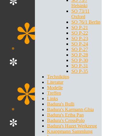
SO 73/7
Helsinki
SO 73/11
Oxford
SO 76/1 Berlin
SO P-21
SO P-22
SO P-23
SO P-24
SO P-27
SO P-28
SO P-30
SO P-31
SO P-35
Techniktips
Literatur
Modelle
Treffen
Links
Badura's Bulli
Badura's Karmann-Ghia
Badura's Eriba Pan
Badura's CrossPolo
Badura's Hazet Werkzeug
Knappmann Sammlung