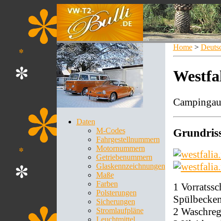
Home
>
Deuts
Westfa
Campingaus
Daten
M-Codes
Grundris
Fahrgestellnummern
Motornummern
Getriebenummern
Glaskennzeichnungen
Maße
Farben
1 Vorratss
Polsterungen
Spülbecke
Sicherungen
2 Waschreg
Stromlaufpläne
Leuchtmittel