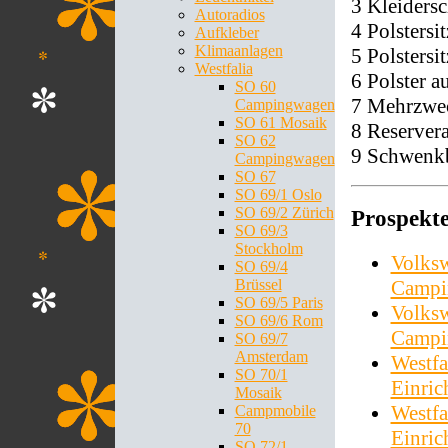
3 Kleiders
Autoradios
4 Polstersi
Aufkleber
Klimaanlagen
5 Polstersi
Westfalia
6 Polster 
SO 60
7 Mehrzwe
Campingwagen
SO 61 Mosaik
8 Reserver
SO 62
9 Schwenkb
Campingwagen
SO 67
SO 69/1 Oslo
SO 69/2 Zürich
Prospekt
SO 69/3
Stockholm
Volksw
SO 69/4
Campi
Brüssel
SO 69/5 Paris
Volksw
SO 69/6 Rom
Campi
SO 69/7
Amsterdam
Westfa
SO 70/1
Einri
Mosaik
Westfa
Campmobile
70
Einri
SO 72/1