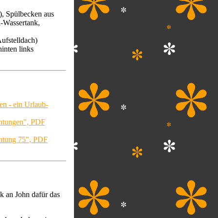
), Spülbecken aus
l-Wassertank,
ufstelldach)
inten links
 - ein Urlaub-
chtungen", PDF
chtung 75", PDF
k an John dafür das