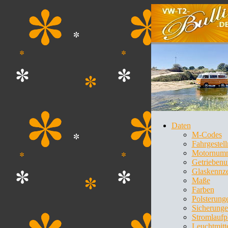
Daten
M-Codes
Fahrgeste
Motornum
Getrieben
Glaskennz
Maße
Farben
Polsterung
Sicherung
Stromlaufp
Leuchtmitt