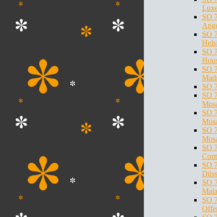
Lux
SO 7
Ange
SO 7
Hels
SO 7
Hous
SO 7
Madr
SO 7
SO 7
Mosa
SO 7
Mosa
SO 7
Mosa
SO 7
Cont
SO 7
Düss
SO 7
Mala
SO 7
Offe