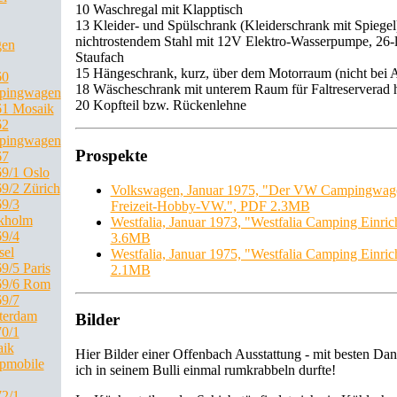
10 Waschregal mit Klapptisch
13 Kleider- und Spülschrank (Kleiderschrank mit Spiegel
nichtrostendem Stahl mit 12V Elektro-Wasserpumpe, 26-
gen
Staufach
15 Hängeschrank, kurz, über dem Motorraum (nicht bei A
60
18 Wäscheschrank mit unterem Raum für Faltreserverad h
pingwagen
20 Kopfteil bzw. Rückenlehne
1 Mosaik
62
pingwagen
Prospekte
67
9/1 Oslo
9/2 Zürich
Volkswagen, Januar 1975, "Der VW Campingwagen
9/3
Freizeit-Hobby-VW.", PDF 2.3MB
kholm
Westfalia, Januar 1973, "Westfalia Camping Einri
9/4
3.6MB
sel
Westfalia, Januar 1975, "Westfalia Camping Einri
9/5 Paris
2.1MB
69/6 Rom
9/7
terdam
Bilder
0/1
ik
Hier Bilder einer Offenbach Ausstattung - mit besten Dan
pmobile
ich in seinem Bulli einmal rumkrabbeln durfte!
2/1