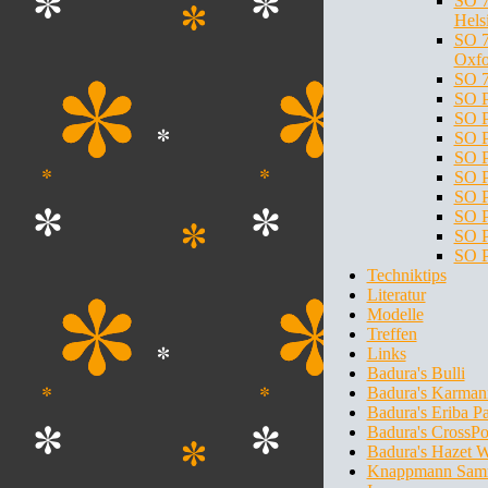
SO 7
Hels
SO 7
Oxfo
SO 7
SO P
SO P
SO P
SO P
SO P
SO P
SO P
SO P
SO P
Techniktips
Literatur
Modelle
Treffen
Links
Badura's Bulli
Badura's Karman
Badura's Eriba P
Badura's CrossPo
Badura's Hazet 
Knappmann Sam