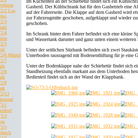
Im Küchenteil an der Schiebetür findet sich ein Kühlsch
emburg
Gasherd. Der Kühlschrank hat für den Gasbetrieb eine Ab
2/2 Los
auf der Fahrerseite. Die Klappe auf dem Gasherd wird et
les
zur Fahrzeugmitte geschoben, aufgeklappt und wieder zu
2/3
geschoben.
inki
2/4
Im Schrank hinter dem Fahrer befindet sich eine kleine 
ton
und Wassertank darunter und ganz unten einem weiteren 
2/5
id
Unter der seitlichen Sitzbank befinden sich zwei Staukäs
2/6 Miami
Unterboden rausragend mit Bodenentlüftung für je eine G
2/7
Unter der Bodenklappe nahe der Schiebetür findet sich ei
ik
Standheizung ebenfalls markant aus dem Unterboden her
2/8
Bedienteil findet sich an der Wand der Klappbank.
ik
2/9
ik
2/13
inental
3/1
eldorf
3/3
ga
3/5
nbach