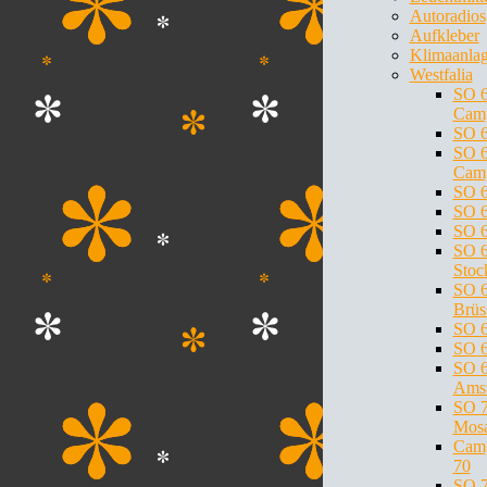
Autoradios
Aufkleber
Klimaanla
Westfalia
SO 
Cam
SO 6
SO 
Cam
SO 
SO 6
SO 6
SO 6
Stoc
SO 6
Brüs
SO 6
SO 
SO 6
Ams
SO 7
Mosa
Cam
70
SO 7