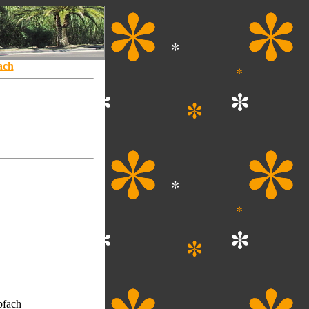
ach
bfach