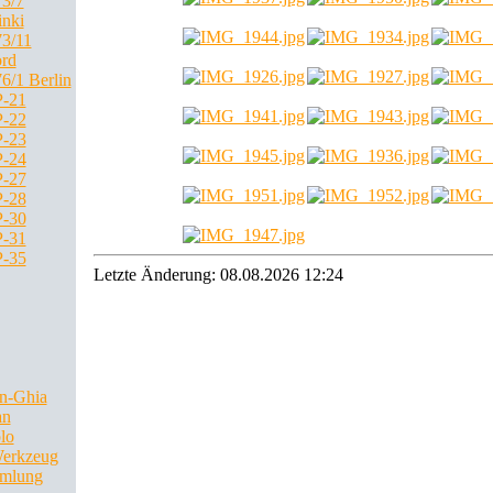
3/7
inki
3/11
rd
6/1 Berlin
-21
-22
-23
-24
-27
-28
-30
-31
-35
Letzte Änderung: 08.08.2026 12:24
n-Ghia
an
lo
Werkzeug
mlung