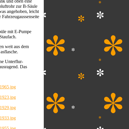
rank und oben eine
luftrohr zur B-Säule
was angehoben, leicht
r Fahrzeugaussenseite
Spüle mit E-Pumpe
Staufach.
ten weit aus dem
asflasche.
ne Unterflur-
ausragend. Das