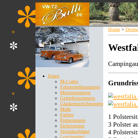
Home
>
Deuts
Westfa
Campingaus
Daten
M-Codes
Grundris
Fahrgestellnummern
Motornummern
Getriebenummern
Glaskennzeichnungen
Maße
Farben
1 Polstersi
Polsterungen
3 Polster 
Sicherungen
4 Polstersi
Stromlaufpläne
Leuchtmittel