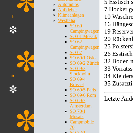
5 Esstisch
Autoradios
7 Hocker ge
Aufkleber
Klimaanlagen
10 Waschre
Westfalia
16 Hänges
SO 60
19 Reserve
Campingwagen
SO 61 Mosaik
20 Rückenl
SO 62
25 Polsters
Campingwagen
SO 67
26 Esstisc
SO 69/1 Oslo
32 Boden 
SO 69/2 Zürich
33 Vorrats
SO 69/3
Stockholm
34 Kleider
SO 69/4
35 Zusatzt
Brüssel
SO 69/5 Paris
SO 69/6 Rom
Letzte Änd
SO 69/7
Amsterdam
SO 70/1
Mosaik
Campmobile
70
SO 72/1