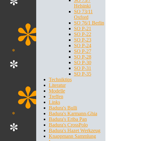
SO 73/7
Helsinki
SO 73/11
Oxford
SO 76/1 Berlin
SO P-21
SO P-22
SO P-23
SO P-24
SO P-27
SO P-28
SO P-30
SO P-31
SO P-35
Techniktips
Literatur
Modelle
Treffen
Links
Badura's Bulli
Badura's Karmann-Ghia
Badura's Eriba Pan
Badura's CrossPolo
Badura's Hazet Werkzeug
Knappmann Sammlung