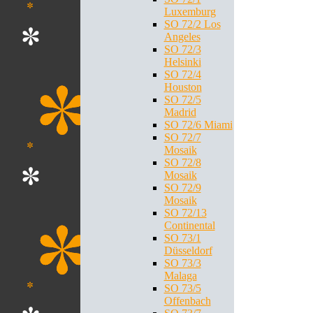
Luxemburg
SO 72/2 Los
Angeles
SO 72/3
Helsinki
SO 72/4
Houston
SO 72/5
Madrid
SO 72/6 Miami
SO 72/7
Mosaik
SO 72/8
Mosaik
SO 72/9
Mosaik
SO 72/13
Continental
SO 73/1
Düsseldorf
SO 73/3
Malaga
SO 73/5
Offenbach