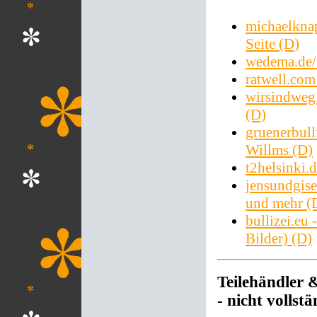
michaelkna
Seite (D)
wedema.de/f
ratwell.com
wirsindweg.
(D)
gruenerbull
Willms (D)
t2helsinki.
jensundgise
und mehr (
bullizei.eu
Bilder) (D)
Teilehändler 
- nicht vollstä