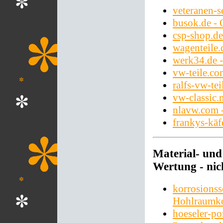
veteranen-s
busok.de - 
csp-shop.de
wagenteile.
werk34.de 
vw-teile.co
ralfs-vw-tei
vw-classic.
nlavw.com 
frankys-käf
Material- un
Wertung - nich
korrosionss
Hohlraumko
hoeseler-p