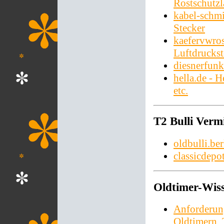
Rostschutzl
kabel-schmi
Stecker
kaefervwros
Luftdrucks
diesnerfunk
hella.de - 
etc.
T2 Bulli Vermi
oldbulli.ber
classicdepo
Oldtimer-Wis
Anforderun
Oldtimern