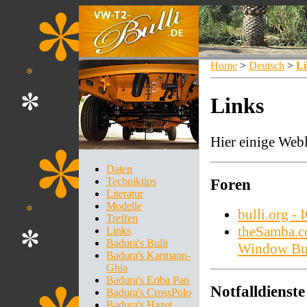
Home
>
Deutsch
>
Li
Links
Hier einige Webl
Daten
Techniktips
Foren
Literatur
Modelle
bulli.org - 
Treffen
theSamba.c
Links
Badura's Bulli
Window Bu
Badura's Karmann-
Ghia
Badura's Eriba Pan
Notfalldienste
Badura's CrossPolo
Badura's Hazet