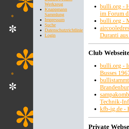
Werkzeug
bulli.org -
Knappmann
im Forum de
Sammlung
bulli.org -
Impressum
Suche
aircooledre
Datenschutzrichtlinie
Duranti au
Login
Club Webseit
bulli.org -
Busses 196
bullistammt
Brandenbu
sampakombi
Technik-Inf
kfb-ig.de -
Private Webse