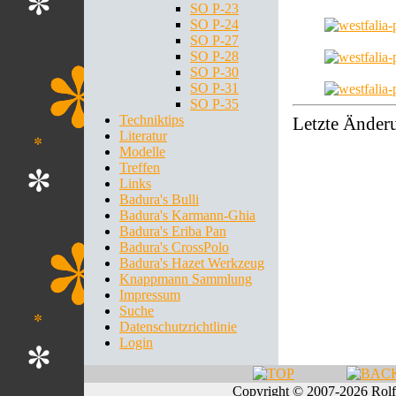
SO P-23
SO P-24
SO P-27
SO P-28
SO P-30
SO P-31
SO P-35
Techniktips
Letzte Änder
Literatur
Modelle
Treffen
Links
Badura's Bulli
Badura's Karmann-Ghia
Badura's Eriba Pan
Badura's CrossPolo
Badura's Hazet Werkzeug
Knappmann Sammlung
Impressum
Suche
Datenschutzrichtlinie
Login
Copyright © 2007-2026 Rol