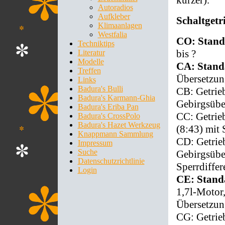
Autoradios
Aufkleber
Schaltgetri
Klimaanlagen
Westfalia
CO: Stand
Techniktips
bis ?
Literatur
Modelle
CA: Stand
Treffen
Übersetzun
Links
Badura's Bulli
CB: Getrie
Badura's Karmann-Ghia
Gebirgsübe
Badura's Eriba Pan
CC: Getrie
Badura's CrossPolo
Badura's Hazet Werkzeug
(8:43) mit 
Knappmann Sammlung
CD: Getrie
Impressum
Suche
Gebirgsübe
Datenschutzrichtlinie
Sperrdiffe
Login
CE: Stand
1,7l-Motor,
Übersetzun
CG: Getrie