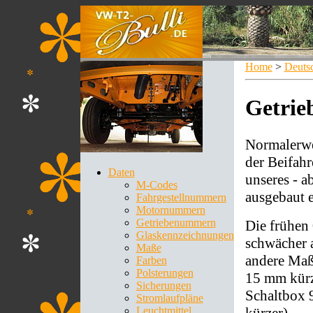
Home
>
Deuts
Getri
Normalerwe
der Beifahr
Daten
unseres - a
M-Codes
ausgebaut e
Fahrgestellnummern
Motornummern
Getriebenummern
Die frühen
Glaskennzeichnungen
schwächer a
Maße
andere Maß
Farben
Polsterungen
15 mm kürze
Sicherungen
Schaltbox 
Stromlaufpläne
kürzer).
Leuchtmittel