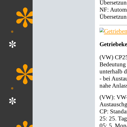
Übersetzun
NF: Automat
Übersetzun
Getriebek
(VW) CP2
Bedeutung 
unterhalb d
- bei Austa
nahe Anlass
(VW): VW-A
Austauschg
CP: Standar
25: 25. Tag
05: 5. Mon