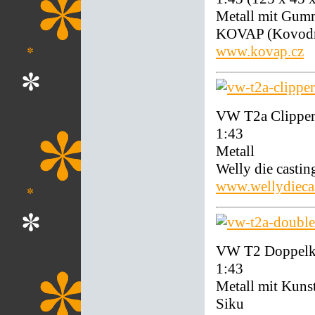
Metall mit Gum
KOVAP (Kovodru
www.kovap.cz
VW T2a Clipper
1:43
Metall
Welly die casti
www.wellydieca
VW T2 Doppelka
1:43
Metall mit Kunst
Siku