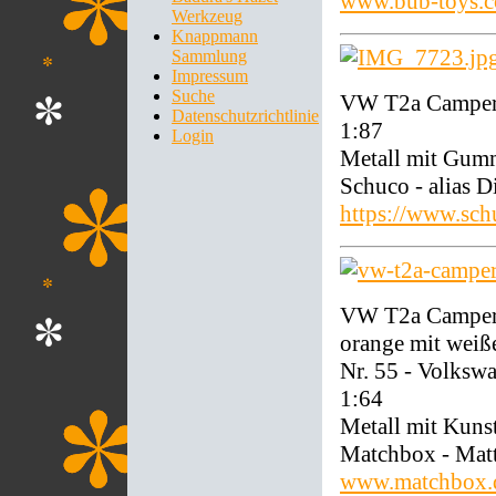
www.bub-toys.
Werkzeug
Knappmann
Sammlung
Impressum
Suche
VW T2a Camper 
Datenschutzrichtlinie
1:87
Login
Metall mit Gum
Schuco - alias 
https://www.sch
VW T2a Camper 
orange mit weiß
Nr. 55 - Volksw
1:64
Metall mit Kunst
Matchbox - Mat
www.matchbox.