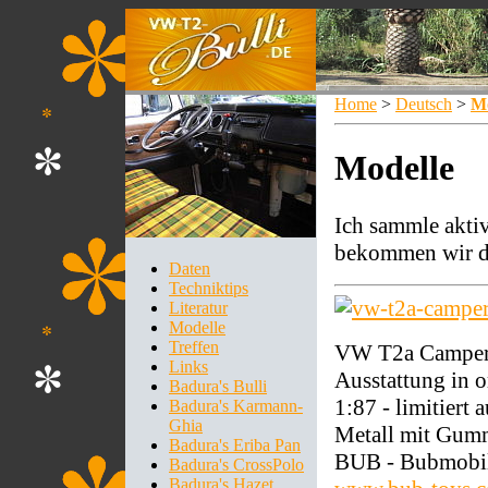
Home
>
Deutsch
>
Mo
Modelle
Ich sammle aktiv
bekommen wir do
Daten
Techniktips
Literatur
Modelle
Treffen
VW T2a Camper 
Links
Ausstattung in 
Badura's Bulli
1:87 - limitiert
Badura's Karmann-
Ghia
Metall mit Gum
Badura's Eriba Pan
BUB - Bubmobi
Badura's CrossPolo
Badura's Hazet