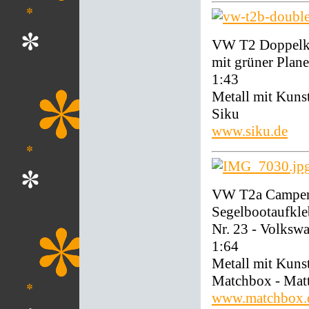
VW T2 Doppelka
mit grüner Plane
1:43
Metall mit Kunst
Siku
www.siku.de
VW T2a Camper 
Segelbootaufkle
Nr. 23 - Volks
1:64
Metall mit Kunst
Matchbox - Mat
www.matchbox.