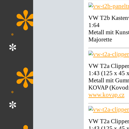
VW T2b Kastenw
1:64
Metall mit Kunst
Majorette
VW T2a Clipper
1:43 (125 x 45
Metall mit Gumm
KOVAP (Kovodru
www.kovap.cz
VW T2a Clipper 
1:43 (125 x 45