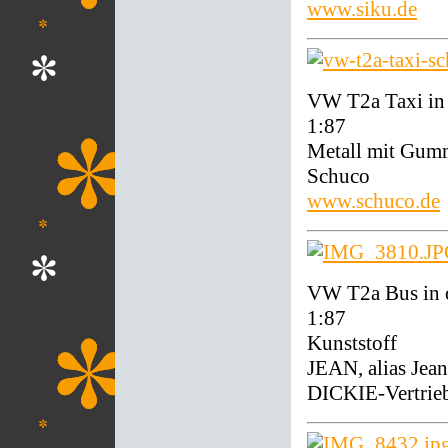
www.siku.de
VW T2a Taxi in
1:87
Metall mit Gum
Schuco
www.schuco.de
VW T2a Bus in 
1:87
Kunststoff
JEAN, alias Jean
DICKIE-Vertri