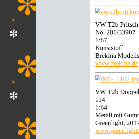
VW T2b Pritsche
No. 281/33907
1:87
Kunststoff
Brekina Modell
www.brekina.de
VW T2b Doppelka
114
1:64
Metall mit Gum
Greenlight, 201
www.greenlight