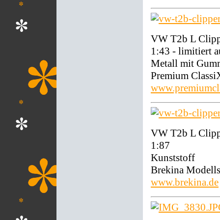
VW T2b L Clippe
1:43 - limitiert 
Metall mit Gum
Premium Class
www.premiumcla
VW T2b L Clipp
1:87
Kunststoff
Brekina Modell
www.brekina.de