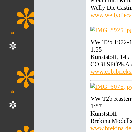
Metall und Kuns
Welly Die Casti
www.wellydieca
VW T2b 1972-19
1:35
Kunststoff, 145
COBI SPÓ?KA 
www.cobibricks
VW T2b Kastenw
1:87
Kunststoff
Brekina Modell
www.brekina.de