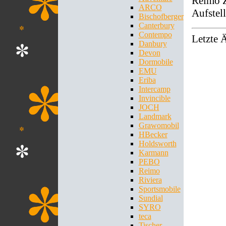
Reimo Z
ARCO
Aufstel
Bischofberger
Canterbury
Contempo
Letzte 
Danbury
Devon
Dormobile
EMU
Eriba
Intercamp
Invincible
JOCH
Landmark
Grawomobil
HBecker
Holdsworth
Karmann
PEBO
Reimo
Riviera
Sportsmobile
Sundial
SYRO
teca
Tischer