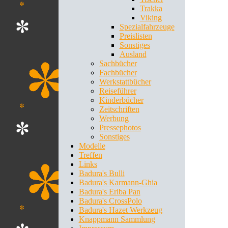
Trakka
Viking
Spezialfahrzeuge
Preislisten
Sonstiges
Ausland
Sachbücher
Fachbücher
Werkstattbücher
Reiseführer
Kinderbücher
Zeitschriften
Werbung
Pressephotos
Sonstiges
Modelle
Treffen
Links
Badura's Bulli
Badura's Karmann-Ghia
Badura's Eriba Pan
Badura's CrossPolo
Badura's Hazet Werkzeug
Knappmann Sammlung