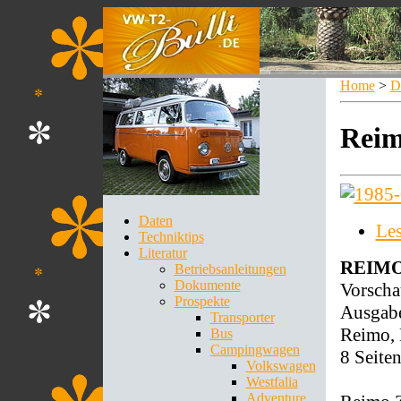
Home
>
D
Rei
Daten
Le
Techniktips
Literatur
REIM
Betriebsanleitungen
Dokumente
Vorscha
Prospekte
Ausgabe
Transporter
Reimo, 
Bus
Campingwagen
8 Seite
Volkswagen
Westfalia
Adventure