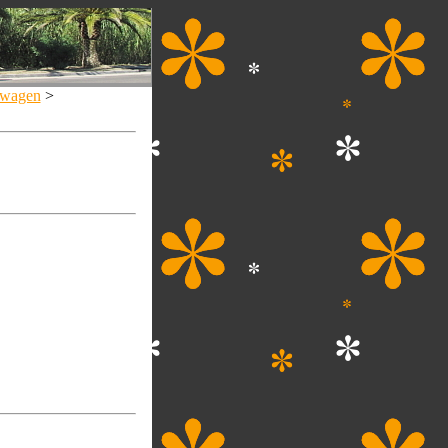
wagen
>