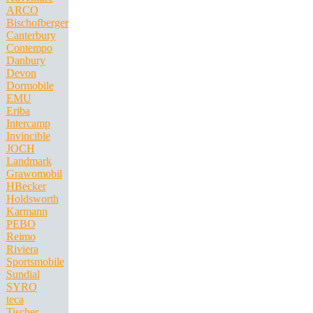
ARCO
Bischofberger
Canterbury
Contempo
Danbury
Devon
Dormobile
EMU
Eriba
Intercamp
Invincible
JOCH
Landmark
Grawomobil
HBecker
Holdsworth
Karmann
PEBO
Reimo
Riviera
Sportsmobile
Sundial
SYRO
teca
Tischer