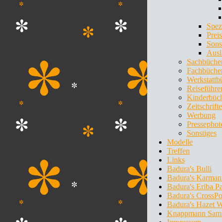
Spez
Preis
Sons
Ausl
Sachbüche
Fachbüche
Werkstattb
Reiseführe
Kinderbüc
Zeitschrift
Werbung
Pressephot
Sonstiges
Modelle
Treffen
Links
Badura's Bulli
Badura's Karman
Badura's Eriba P
Badura's CrossPo
Badura's Hazet 
Knappmann Sam