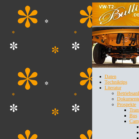
Daten
Techniktips
Literatur
Betriebsan
Dokument
Prospekte
Tran
Bus
Cam