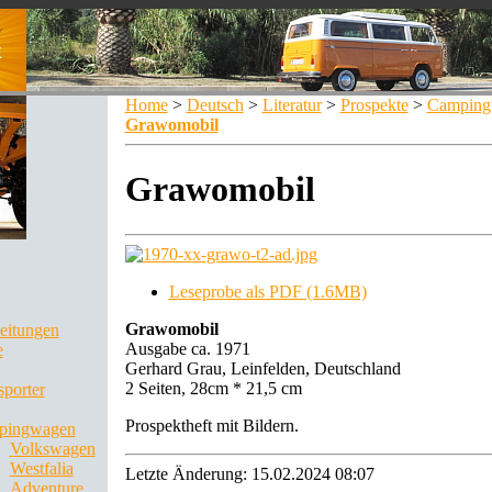
Home
>
Deutsch
>
Literatur
>
Prospekte
>
Camping
Grawomobil
Grawomobil
Leseprobe als PDF (1.6MB)
Grawomobil
leitungen
Ausgabe ca. 1971
e
Gerhard Grau, Leinfelden, Deutschland
2 Seiten, 28cm * 21,5 cm
sporter
Prospektheft mit Bildern.
pingwagen
Volkswagen
Westfalia
Letzte Änderung: 15.02.2024 08:07
Adventure