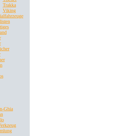
Trakka
Viking
ialfahrzeuge
listen
tiges
and
r
r
ücher
r
her
en
os
n-Ghia
an
lo
Werkzeug
mlung