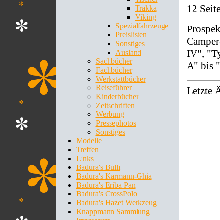
12 Seit
Trakka
Viking
Spezialfahrzeuge
Prospek
Preislisten
Camper-
Sonstiges
IV", "T
Ausland
Sachbücher
A" bis 
Fachbücher
Werkstattbücher
Reiseführer
Letzte 
Kinderbücher
Zeitschriften
Werbung
Pressephotos
Sonstiges
Modelle
Treffen
Links
Badura's Bulli
Badura's Karmann-Ghia
Badura's Eriba Pan
Badura's CrossPolo
Badura's Hazet Werkzeug
Knappmann Sammlung