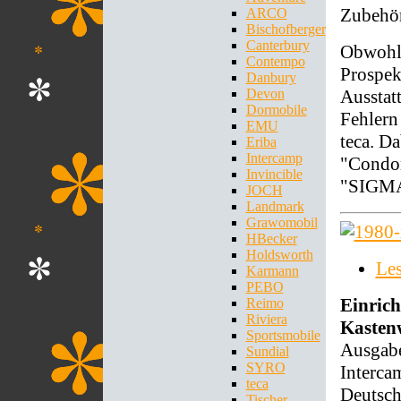
Zubehör
ARCO
Bischofberger
Canterbury
Obwohl 
Contempo
Prospekt
Danbury
Ausstat
Devon
Dormobile
Fehlern
EMU
teca. D
Eriba
Intercamp
"Condo
Invincible
"SIGMA
JOCH
Landmark
Grawomobil
HBecker
Holdsworth
Le
Karmann
PEBO
Einric
Reimo
Riviera
Kasten
Sportsmobile
Ausgabe
Sundial
SYRO
Interca
teca
Deutsch
Tischer