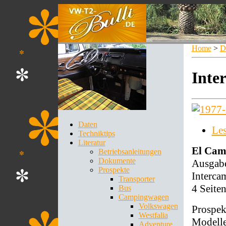
Home
>
D
Inte
Daten
Le
Techniktips
Literatur
El Cam
Betriebsanleitungen
Dokumente
Ausgab
Prospekte
Interca
Transporter
4 Seite
Bus
Campingwagen
Volkswagen
Prospek
Westfalia
Modelle
Adventure