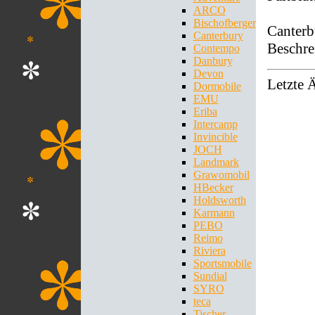
ARCO
Bischofberger
Canterb
Canterbury
Beschre
Contempo
Danbury
Devon
Letzte 
Dormobile
EMU
Eriba
Intercamp
Invincible
JOCH
Landmark
Grawomobil
HBecker
Holdsworth
Karmann
PEBO
Reimo
Riviera
Sportsmobile
Sundial
SYRO
teca
Tischer