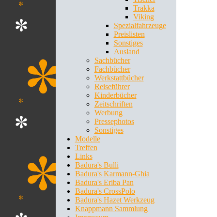
Trakka
Viking
Spezialfahrzeuge
Preislisten
Sonstiges
Ausland
Sachbücher
Fachbücher
Werkstattbücher
Reiseführer
Kinderbücher
Zeitschriften
Werbung
Pressephotos
Sonstiges
Modelle
Treffen
Links
Badura's Bulli
Badura's Karmann-Ghia
Badura's Eriba Pan
Badura's CrossPolo
Badura's Hazet Werkzeug
Knappmann Sammlung