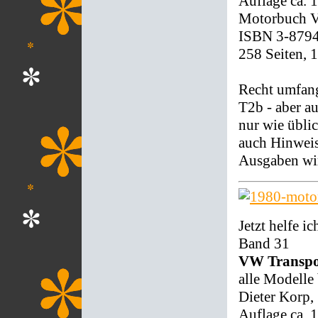
Auflage ca. 
Motorbuch Ve
ISBN 3-879
258 Seiten, 
Recht umfan
T2b - aber a
nur wie übli
auch Hinweis
Ausgaben wir
Jetzt helfe ic
Band 31
VW Transpo
alle Modelle 
Dieter Korp,
Auflage ca. 