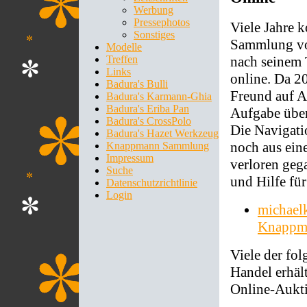
Werbung
Pressephotos
Viele Jahre 
Sonstiges
Sammlung vo
Modelle
Treffen
nach seinem 
Links
online. Da 2
Badura's Bulli
Freund auf An
Badura's Karmann-Ghia
Badura's Eriba Pan
Aufgabe übe
Badura's CrossPolo
Die Navigati
Badura's Hazet Werkzeug
noch aus ein
Knappmann Sammlung
Impressum
verloren geg
Suche
und Hilfe für
Datenschutzrichtlinie
Login
michael
Knappm
Viele der fo
Handel erhäl
Online-Aukti