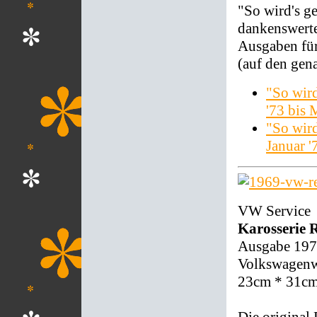
"So wird's g
dankenswerte
Ausgaben für
(auf den gen
"So wir
'73 bis 
"So wir
Januar '
VW Service
Karosserie 
Ausgabe 19
Volkswagenwe
23cm * 31c