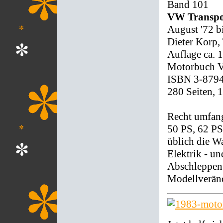
Band 101
VW Transpo
August '72 bi
Dieter Korp,
Auflage ca. 
Motorbuch Ve
ISBN 3-879
280 Seiten, 
Recht umfang
50 PS, 62 PS
üblich die W
Elektrik - u
Abschleppen.
Modellveränd