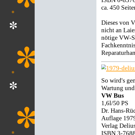
ISBN 0-837
ca. 450 Seit
Dieses von V
nicht an Lai
nötige VW-S
Fachkenntnis
Reparaturhan
So wird's ge
Wartung und
VW Bus
1,6l/50 PS
Dr. Hans-Rüd
Auflage 197
Verlag Deliu
ISBN 3-768