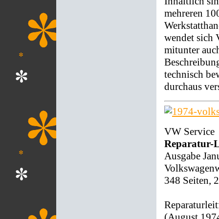
Inhaltlich s
mehreren 100
Werkstatthan
wendet sich 
mitunter auc
Beschreibung
technisch be
durchaus ver
VW Service
Reparatur-L
Ausgabe Jan
Volkswagenwe
348 Seiten, 
Reparaturlei
(August 1974)