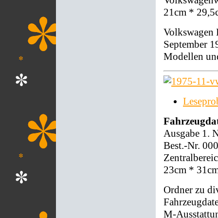
Volkswagenwe
21cm * 29,5
Volkswagen 
September 19
Modellen und
Lesepro
Fahrzeugda
Ausgabe 1. 
Best.-Nr. 00
Zentralberei
23cm * 31c
Ordner zu di
Fahrzeugdate
M-Ausstattun