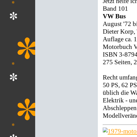
Jetzt helfe ic
Band 101
VW Bus
August '72 bi
Dieter Korp,
Auflage ca. 
Motorbuch Ve
ISBN 3-879
275 Seiten, 
Recht umfang
50 PS, 62 PS
üblich die W
Elektrik - u
Abschleppen.
Modellveränd