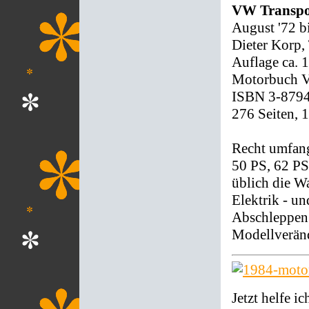
VW Transpo
August '72 bi
Dieter Korp,
Auflage ca. 
Motorbuch Ve
ISBN 3-879
276 Seiten, 
Recht umfang
50 PS, 62 PS
üblich die W
Elektrik - u
Abschleppen.
Modellveränd
Jetzt helfe ic