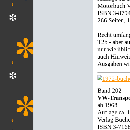
Motorbuch Ve
ISBN 3-879
266 Seiten, 
Recht umfan
T2b - aber a
nur wie übli
auch Hinweis
Ausgaben wir
Band 202
VW-Transpo
ab 1968
Auflage ca. 
Verlag Buch
ISBN 3-716