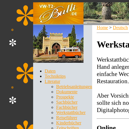
Home
>
Deutsch
Werksta
Werkstattbüc
Hand anlegen
Daten
einfache Wec
Techniktips
Restauration.
Literatur
Betriebsanleitungen
Dokumente
Aber Vorsicht
Prospekte
sollte sich n
Sachbücher
Fachbücher
Digitalphoto
Werkstattbücher
Reiseführer
Kinderbücher
Online
Zeitschriften