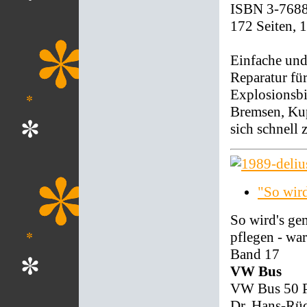
ISBN 3-768
172 Seiten, 
Einfache und
Reparatur fü
Explosionsbi
Bremsen, Kup
sich schnell 
"So wir
So wird's ge
pflegen - war
Band 17
VW Bus
VW Bus 50 PS
Dr. Hans-Rüd