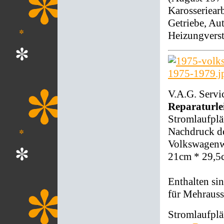
Karosseriearb
Getriebe, Au
Heizungverst
V.A.G. Servi
Reparaturle
Stromlaufplä
Nachdruck d
Volkswagenwe
21cm * 29,5
Enthalten si
für Mehrauss
Stromlaufplä