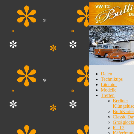
Daten
Techniktips
Literatur
Modelle
Treffen
Berliner
Klüngeltis
BulliKartei
Classic Da
Großglock
IG T2
Käferfreun