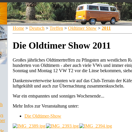
Home
>
Deutsch
>
Treffen
>
Oldtimer Show
>
2011
Die Oldtimer Show 2011
Großes jährliches Oldtimertreffen zu Pfingsten am westlichen R
hunderten von Oldtimern - aber auch viele VWs und immer eini
Sonntag und Montag 12 VW T2 vor die Linse bekommen, siehe
Dankenswerterweise konnten wir auf das Club-Terrain der Käfe
luftgekühlt und auch zur Übernachtung zusammenkuscheln.
War ein entspanntes und sonniges Wochenende...
ch
Mehr Infos zur Veranstaltung unter:
ys
Die Oldtimer-Show
ner
de