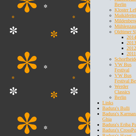
Berlin
Kloster Le
Maikäfertr
Mildenber
Mühlenzau
Oldtimer 
201
201
201
2011
Schorfheid
VW Bus
Festival
VW Bus
Festival Be
Werder
Classics
Berlin
Links
Badura's Bulli
Badura's Karman
Ghia
Badura's Eriba P
Badura's CrossPo
Badura's Hazet