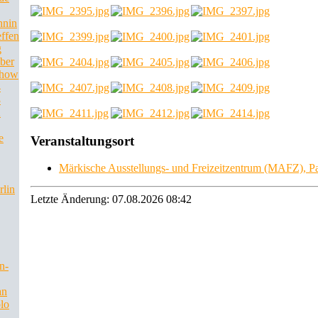
hnin
effen
g
ber
Show
4
3
2
e
Veranstaltungsort
Märkische Ausstellungs- und Freizeitzentrum (MAFZ), P
rlin
Letzte Änderung: 07.08.2026 08:42
n-
an
lo