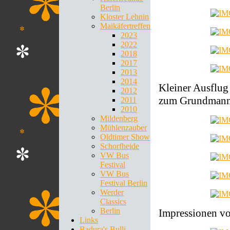
Berlin
Kloster Lehnin
Maikäfertreffen
2023
2022
2018
2017
2013
2014
Kleiner Ausflug
2012
zum Grundmann-
2011
2010
Mildenberg
Mühlenzauber
Oldtimer Show
Schorfheide
VW Bus
Festival
VW Bus
Festival Berlin
Werder
Classics
Berlin
Impressionen vo
Links
Badura's Bulli