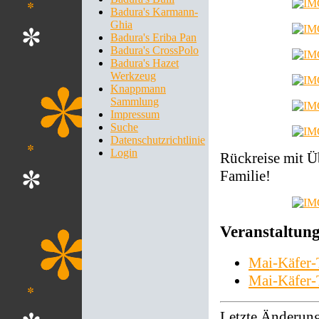
Badura's Karmann-
Ghia
Badura's Eriba Pan
Badura's CrossPolo
Badura's Hazet
Werkzeug
Knappmann
Sammlung
Impressum
Suche
Datenschutzrichtlinie
Login
Rückreise mit Ü
Familie!
Veranstaltung
Mai-Käfer-
Mai-Käfer-
Letzte Änderun