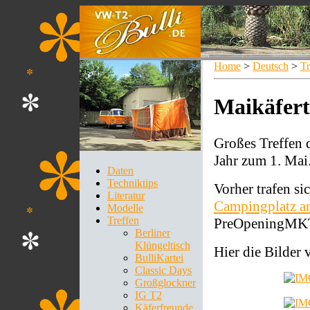
Home
>
Deutsch
>
Tr
Maikäfert
Großes Treffen 
Jahr zum 1. Mai
Daten
Techniktips
Vorher trafen si
Literatur
Campingplatz 
Modelle
Treffen
PreOpeningMK
Berliner
Klüngeltisch
Hier die Bilde
BulliKartei
Classic Days
Großglockner
IG T2
Käferfreunde