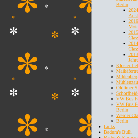
Berlin
202
Ausf
201
Moto
201
Clas
201
Clas
2013
Jahr
Kloster Le
Maikäfertr
Mildenber
Mühlenzau
Oldtimer 
Schorfheid
VW Bus Fe
VW Bus Fe
Berlin
Werder Cla
Berlin
Links
Badura's Bulli
Badura's Karman