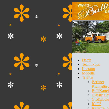
Daten
Techniktips
Literatur
Modelle
Treffen
Berliner
Klüngeltis
BulliKartei
Classic Da
Großglock
IG T2
Käferfreun