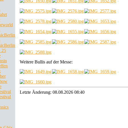
4
ahrt
9
rworld
5
sicBerlin
4
sicBerlin
 25
e
hnin
Weitere Bullis auf der Messe:
effen
g
ber
Show
e
stival
Letzte Änderung: 08.08.2026 08:40
stival
ssics
n-Ghia