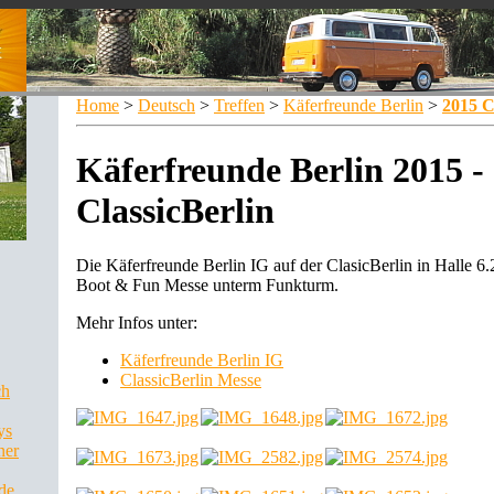
Home
>
Deutsch
>
Treffen
>
Käferfreunde Berlin
>
2015 C
Käferfreunde Berlin 2015 -
ClassicBerlin
Die Käferfreunde Berlin IG auf der ClasicBerlin in Halle 
Boot & Fun Messe unterm Funkturm.
Mehr Infos unter:
Käferfreunde Berlin IG
ClassicBerlin Messe
ch
ys
ner
de