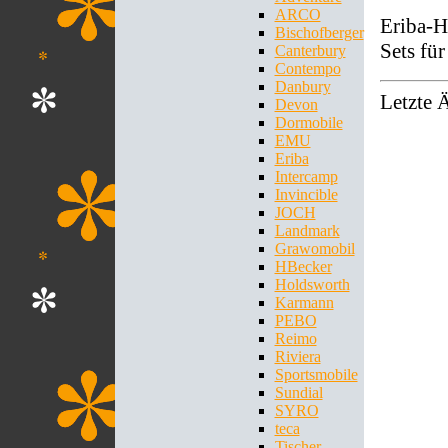
ARCO
Eriba-H
Bischofberger
Sets fü
Canterbury
Contempo
Danbury
Letzte 
Devon
Dormobile
EMU
Eriba
Intercamp
Invincible
JOCH
Landmark
Grawomobil
HBecker
Holdsworth
Karmann
PEBO
Reimo
Riviera
Sportsmobile
Sundial
SYRO
teca
Tischer