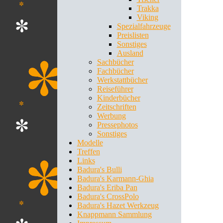
Trakka
Viking
Spezialfahrzeuge
Preislisten
Sonstiges
Ausland
Sachbücher
Fachbücher
Werkstattbücher
Reiseführer
Kinderbücher
Zeitschriften
Werbung
Pressephotos
Sonstiges
Modelle
Treffen
Links
Badura's Bulli
Badura's Karmann-Ghia
Badura's Eriba Pan
Badura's CrossPolo
Badura's Hazet Werkzeug
Knappmann Sammlung