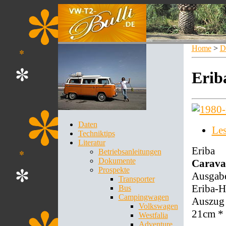
Home
>
D
Erib
Daten
Le
Techniktips
Literatur
Eriba
Betriebsanleitungen
Dokumente
Carava
Prospekte
Ausgabe
Transporter
Eriba-H
Bus
Campingwagen
Auszug 
Volkswagen
21cm *
Westfalia
Adventure