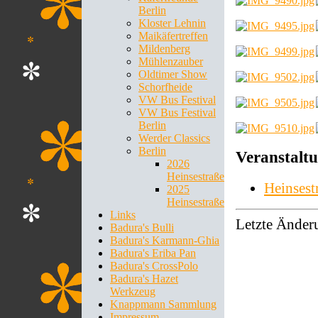
Berlin
Kloster Lehnin
Maikäfertreffen
Mildenberg
Mühlenzauber
Oldtimer Show
Schorfheide
VW Bus Festival
VW Bus Festival
Berlin
Werder Classics
Berlin
Veranstalt
2026
Heinsestraße
Heinsest
2025
Heinsestraße
Links
Letzte Änder
Badura's Bulli
Badura's Karmann-Ghia
Badura's Eriba Pan
Badura's CrossPolo
Badura's Hazet
Werkzeug
Knappmann Sammlung
Impressum