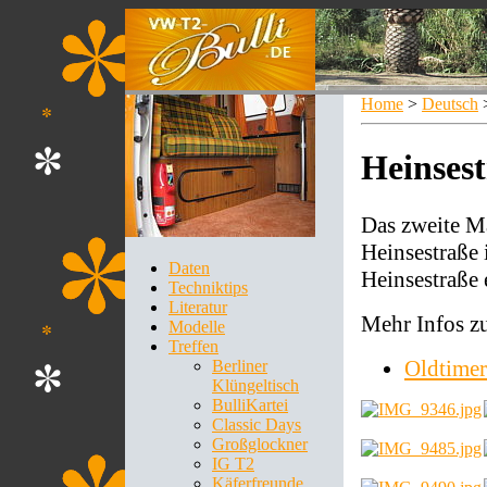
Home
>
Deutsch
Heinses
Das zweite Ma
Heinsestraße 
Daten
Heinsestraße 
Techniktips
Literatur
Mehr Infos zu
Modelle
Treffen
Oldtimer
Berliner
Klüngeltisch
BulliKartei
Classic Days
Großglockner
IG T2
Käferfreunde