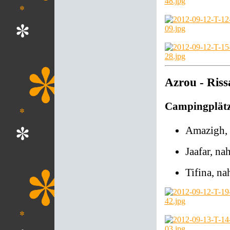
Azrou - Riss
Campingplät
Amazigh, 
Jaafar, na
Tifina, na