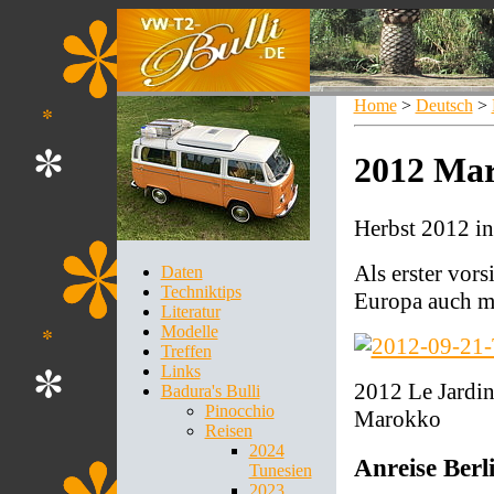
Home
>
Deutsch
>
2012 Mar
Herbst 2012 i
Als erster vor
Daten
Techniktips
Europa auch ma
Literatur
Modelle
Treffen
Links
2012 Le Jardin
Badura's Bulli
Pinocchio
Marokko
Reisen
2024
Anreise Berli
Tunesien
2023