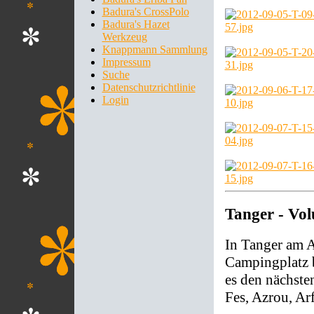
Badura's CrossPolo
Badura's Hazet
Werkzeug
Knappmann Sammlung
Impressum
Suche
Datenschutzrichtlinie
Login
Tanger - Volu
In Tanger am 
Campingplatz b
es den nächste
Fes, Azrou, Ar