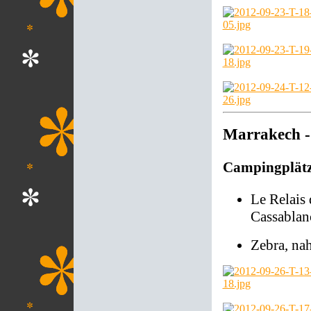
Marrakech -
Campingplät
Le Relais
Cassablan
Zebra, na