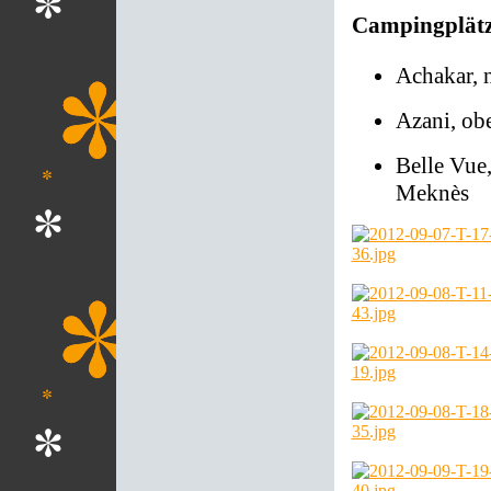
Campingplät
Achakar, 
Azani, ob
Belle Vue
Meknès