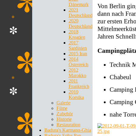
Dänemark
Von Berlin gi
2021
dann nach Fran
Deutschland
zur ersten Erh
2020
Deutschland
Mittelmeerküst
2018
Jahren Schnell
Kroatien
2017
Sardinien
Campingplät
2015 Iran
2014
Technik M
Österreich
2012
Marokko
Chabeul
2011
Frankreich
Camping P
2010
Korsika
Camping C
Galerie
Filme
nahe Torr
Zubehör
Historie
Restauration
Badura's Karmann-Ghia
Badura's Eriba Pan