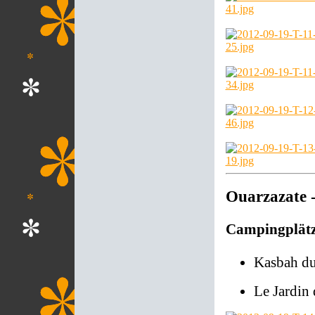
Ouarzazate 
Campingplät
Kasbah du
Le Jardin