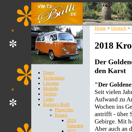
Home
>
Deutsch
>
2018 Kro
Der Golden
den Karst
Daten
Techniktips
Literatur
"Der Goldene
Modelle
Seit vielen Jah
Treffen
Aufwand zu Anf
Links
Badura's Bulli
Wochen ins Geb
Pinocchio
antrifft - über
Reisen
Gebirge. Mit h
2024
Tunesien
Aber auch an 
2023