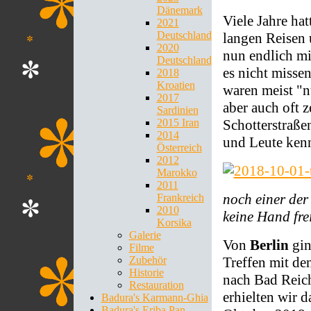
Dänemark
Viele Jahre ha
2021
Deutschland
langen Reisen 
2020
nun endlich mi
Deutschland
es nicht missen
2018
Kroatien
waren meist "n
2017
aber auch oft z
Sardinien
Schotterstraße
2015 Iran
2014
und Leute kenne
Österreich
2012
Marokko
2011
noch einer der
Frankreich
2010
keine Hand fr
Korsika
Galerie
Von
Berlin
gin
Filme
Treffen mit d
Zubehör
Historie
nach Bad Reich
Restauration
erhielten wir 
Badura's Karmann-Ghia
Badura's Eriba Pan