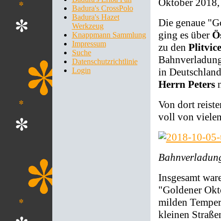
Oktober 2018,
Badura's CrossPolo
Badura's Hazet
Die genaue "Go
Werkzeug
ging es über
Ö
Knappmann Sammlung
Impressum
zu den
Plitvic
Suche
Bahnverladunge
Datenschutzrichtlinie
in Deutschlan
Login
Herrn Peters
n
Von dort reist
voll von viele
Bahnverladung
Insgesamt ware
"Goldener Okto
milden Tempera
kleinen Straße