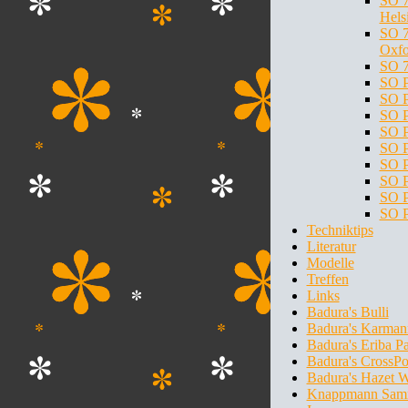
SO 7
Hels
SO 7
Oxfo
SO 7
SO P
SO P
SO P
SO P
SO P
SO P
SO P
SO P
SO P
Techniktips
Literatur
Modelle
Treffen
Links
Badura's Bulli
Badura's Karman
Badura's Eriba P
Badura's CrossPo
Badura's Hazet 
Knappmann Sam