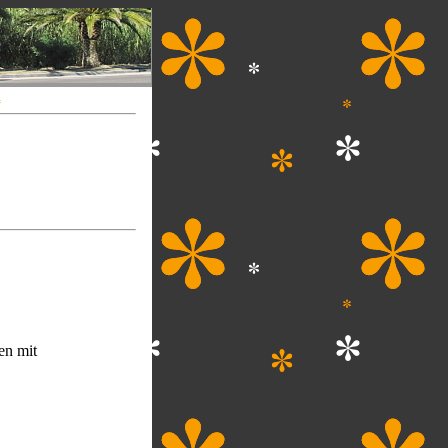
d
en mit