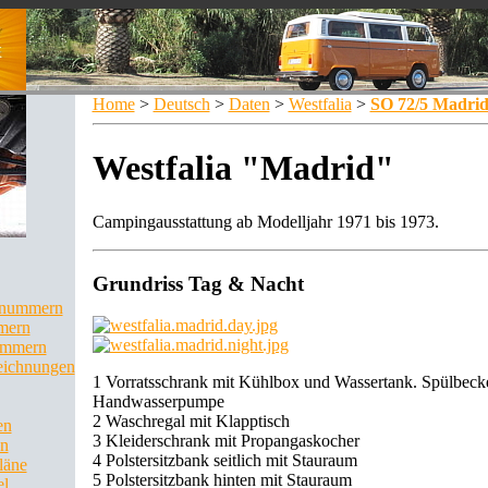
Home
>
Deutsch
>
Daten
>
Westfalia
>
SO 72/5 Madri
Westfalia "Madrid"
Campingausstattung ab Modelljahr 1971 bis 1973.
Grundriss Tag & Nacht
llnummern
mern
ummern
eichnungen
1 Vorratsschrank mit Kühlbox und Wassertank. Spülbeck
Handwasserpumpe
2 Waschregal mit Klapptisch
en
3 Kleiderschrank mit Propangaskocher
en
4 Polstersitzbank seitlich mit Stauraum
läne
5 Polstersitzbank hinten mit Stauraum
el