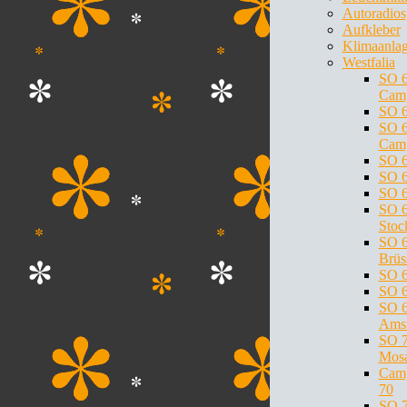
Autoradios
Aufkleber
Klimaanla
Westfalia
SO 
Cam
SO 6
SO 
Cam
SO 
SO 6
SO 6
SO 6
Stoc
SO 6
Brüs
SO 6
SO 
SO 6
Ams
SO 7
Mosa
Cam
70
SO 7