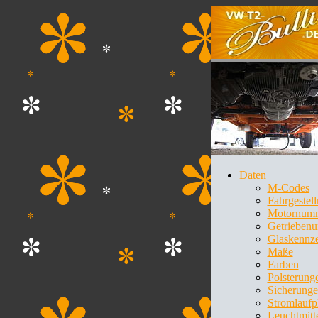
Daten
M-Codes
Fahrgeste
Motornum
Getrieben
Glaskennz
Maße
Farben
Polsterung
Sicherung
Stromlaufp
Leuchtmitt