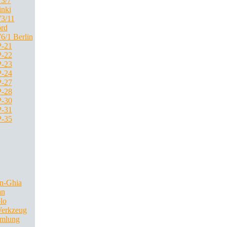
3/7
inki
3/11
rd
6/1 Berlin
-21
-22
-23
-24
-27
-28
-30
-31
-35
n-Ghia
an
lo
Werkzeug
mlung