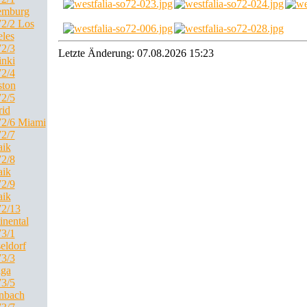
emburg
2/2 Los
les
2/3
Letzte Änderung: 07.08.2026 15:23
inki
2/4
ton
2/5
id
2/6 Miami
2/7
ik
2/8
ik
2/9
ik
2/13
inental
3/1
eldorf
3/3
ga
3/5
nbach