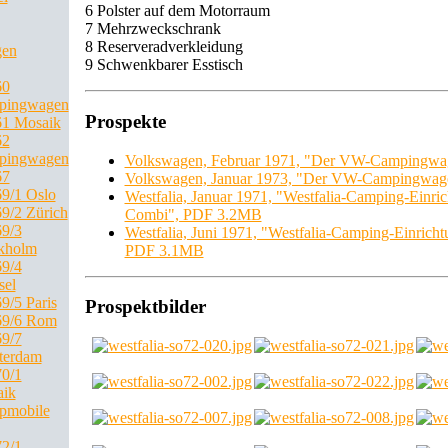
6 Polster auf dem Motorraum
7 Mehrzweckschrank
8 Reserveradverkleidung
gen
9 Schwenkbarer Esstisch
60
pingwagen
Prospekte
1 Mosaik
62
pingwagen
Volkswagen, Februar 1971, "Der VW-Campingw
67
Volkswagen, Januar 1973, "Der VW-Campingwag
9/1 Oslo
Westfalia, Januar 1971, "Westfalia-Camping-Einri
9/2 Zürich
Combi", PDF 3.2MB
9/3
Westfalia, Juni 1971, "Westfalia-Camping-Einric
kholm
PDF 3.1MB
9/4
sel
9/5 Paris
Prospektbilder
69/6 Rom
9/7
terdam
0/1
ik
pmobile
2/1