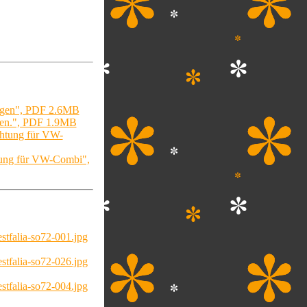
agen", PDF 2.6MB
en.", PDF 1.9MB
chtung für VW-
htung für VW-Combi",