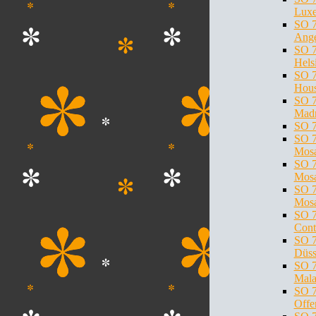
Lux
SO 7
Ange
SO 7
Hels
SO 7
Hous
SO 7
Madr
SO 7
SO 7
Mosa
SO 7
Mosa
SO 7
Mosa
SO 7
Cont
SO 7
Düss
SO 7
Mala
SO 7
Offe